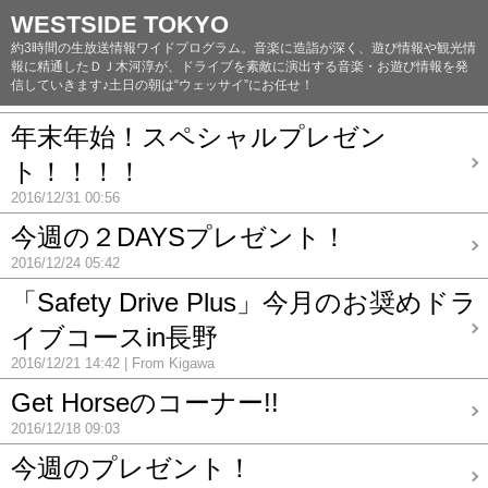
WESTSIDE TOKYO
約3時間の生放送情報ワイドプログラム。音楽に造詣が深く、遊び情報や観光情
報に精通したＤＪ木河淳が、ドライブを素敵に演出する音楽・お遊び情報を発
信していきます♪土日の朝は“ウェッサイ”にお任せ！
年末年始！スペシャルプレゼン
ト！！！！
2016/12/31 00:56
今週の２DAYSプレゼント！
2016/12/24 05:42
「Safety Drive Plus」今月のお奨めドラ
イブコースin長野
2016/12/21 14:42
From Kigawa
Get Horseのコーナー!!
2016/12/18 09:03
今週のプレゼント！