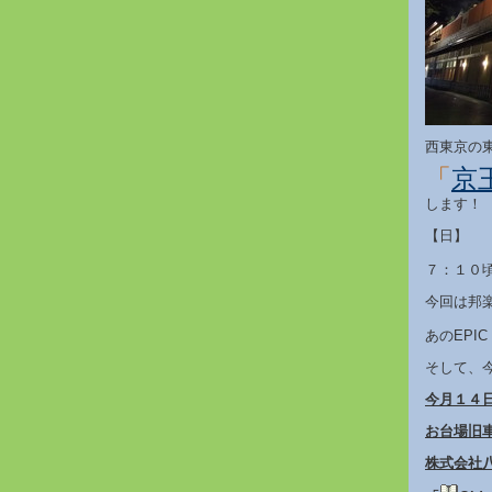
西東京の
「
京
します！
【日】
７：１０
今回は邦
あのEPIC
そして、今
今月１４日
お台場旧
株式会社