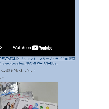
e: PENTATONIX 『キャント・スリープ・ラブ feat.渡辺
't Sleep Love feat.NAOMI WATANABE』
々なお話を伺いましたよ！
に～