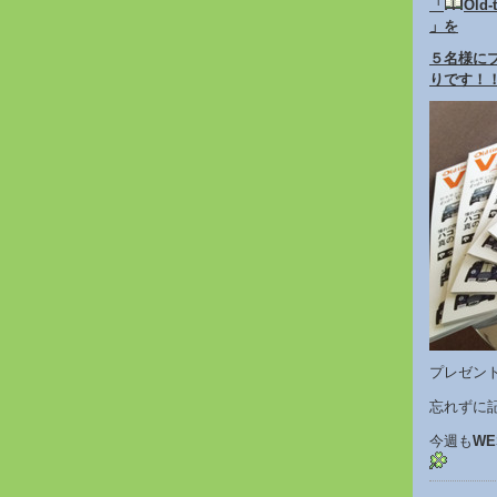
「
Old-
」を
５名様に
りです！！
プレゼン
忘れずに
今週も
WE