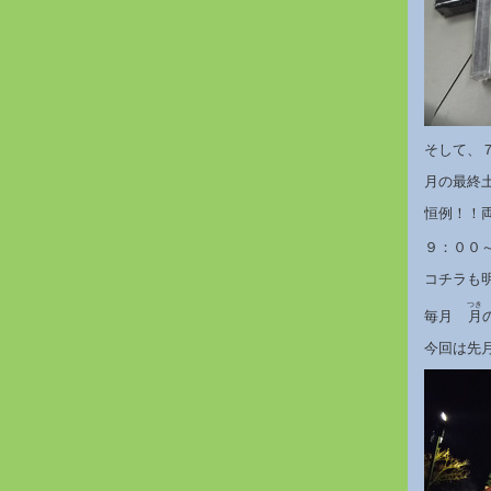
そして、
月の最終
恒例！！
９：００
コチラも
つき
毎月
月
今回は先