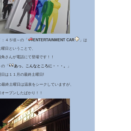
７：４５頃～の「
ENTERTAINMENT CAR
」は
土曜日ということで、
両角さんが電話にて登場です！！
～の「
あっ、こんなところに・・・。
」
明日は１１月の最終土曜日!
の最終土曜日は温泉をシークしていますが、
月オープンしたばかり！！