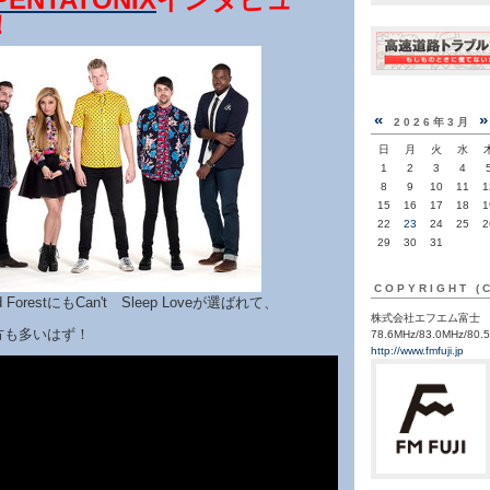
！
«
2026年3月
日
月
火
水
1
2
3
4
8
9
10
11
1
15
16
17
18
1
22
23
24
25
2
29
30
31
COPYRIGHT (
 ForestにもCan't Sleep Loveが選ばれて、
株式会社エフエム富士
方も多いはず！
78.6MHz/83.0MHz/80.
http://www.fmfuji.jp