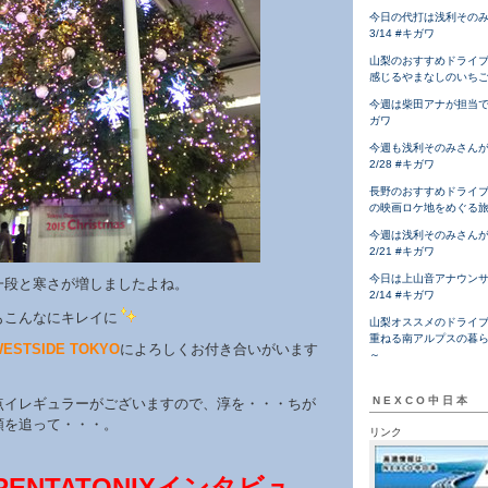
今日の代打は浅利その
3/14 #キガワ
山梨のおすすめドライ
感じるやまなしのいち
今週は柴田アナが担当です！
ガワ
今週も浅利そのみさん
2/28 #キガワ
長野のおすすめドライ
の映画ロケ地をめぐる
今週は浅利そのみさん
2/21 #キガワ
今日は上山音アナウン
一段と寒さが増しましたよね。
2/14 #キガワ
もこんなにキレイに
山梨オススメのドライ
重ねる南アルプスの暮
ESTSIDE TOKYO
によろしくお付き合いがいます
～
NEXCO中日本
点イレギュラーがございますので、淳を・・・ちが
順を追って・・・。
リンク
PENTATONIX
インタビュ