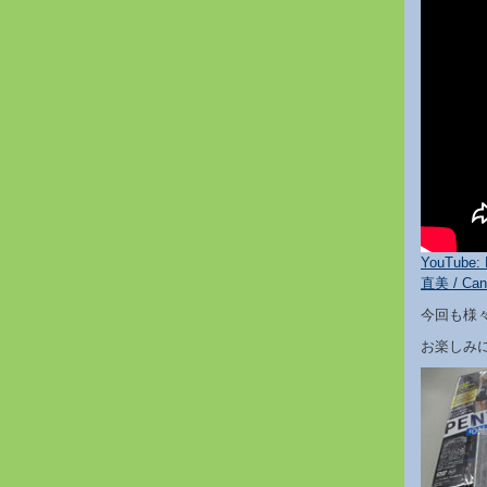
YouTub
直美 / Can
今回も様
お楽しみ