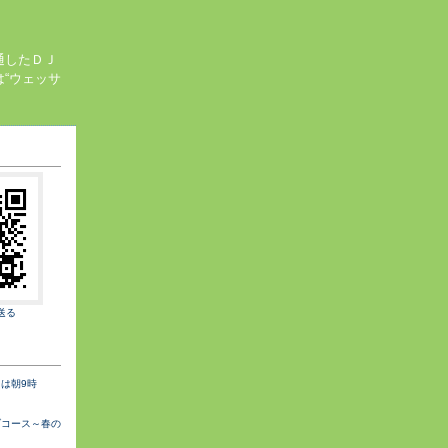
通したＤＪ
“ウェッサ
送る
は朝9時
ブコース～春の