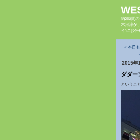
WE
約3時間
木河淳が
イ”にお任
« 本日
2015年
ダダー
というこ