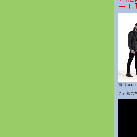
７：00～
ー！
前回Sound
ご存知の