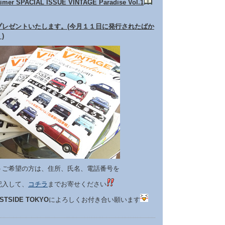
timer SPACIAL ISSUE VINTAGE Paradise Vol.1
プレゼントいたします。(今月１１日に発行されたばか
)
トご希望の方は、住所、氏名、電話番号を
記入して、
コチラ
までお寄せください
STSIDE TOKYO
によろしくお付き合い願います