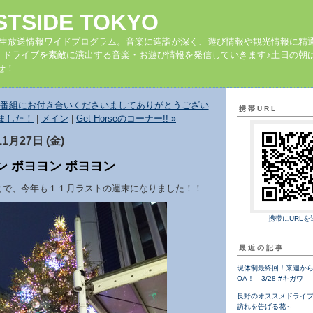
STSIDE TOKYO
の生放送情報ワイドプログラム。音楽に造詣が深く、遊び情報や観光情報に精
、ドライブを素敵に演出する音楽・お遊び情報を発信していきます♪土日の朝は
せ！
も番組にお付き合いくださいましてありがとうござい
携帯URL
ました！
|
メイン
|
Get Horseのコーナー!! »
11月27日 (金)
ン ボヨヨン ボヨヨン
とで、今年も１１月ラストの週末になりました！！
携帯にURLを
最近の記事
現体制最終回！来週から
OA！ 3/28 #キガワ
長野のオススメドライ
訪れを告げる花～