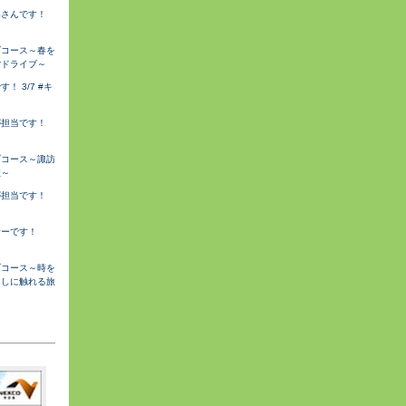
みさんです！
ブコース～春を
ごドライブ～
 3/7 #キ
が担当です！
ブコース～諏訪
旅～
が担当です！
サーです！
ブコース～時を
らしに触れる旅