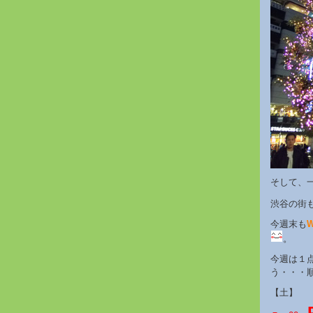
そして、
渋谷の街
今週末も
W
。
今週は１
う・・・
【土】