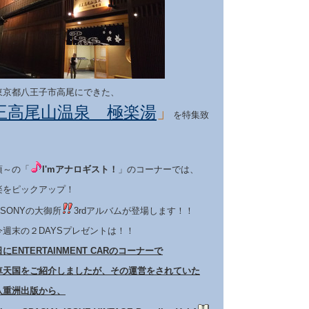
東京都八王子市高尾にできた、
王高尾山温泉 極楽湯
」
を特集致
頃～の「
I'mアナロギスト！
」のコーナーでは、
楽をピックアップ！
 SONYの大御所
3rdアルバムが登場します！！
週末の２DAYSプレゼントは！！
にENTERTAINMENT CARのコーナーで
車天国をご紹介しましたが、その運営をされていた
八重洲出版から、