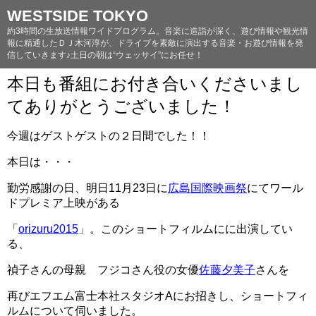
WESTSIDE TOKYO
約3時間の生放送情報ワイドプログラム。音楽に造詣が深く、遊び情報や観光情
報に精通したＤＪ木河淳が、ドライブを素敵に演出する音楽・お遊び情報を発
信していきます♪土日の朝は“ウェッサイ”にお任せ！
本日も番組にお付き合いくださいまし
てありがとうございました！
今週はゲストゲストの２日間でした！！
本日は・・・
勤労感謝の日、明日11月23日に
広島国際映画祭
にてワール
ドプレミア上映がある
「
orizuru2015
」。このショートフィルムにに出演してい
る、
禎子さんの母親 フジコさん役の女優
佐藤夕美子
さんを
再びエフエム富士本社スタジオAにお招きし、ショートフィ
ルムについて伺いました。