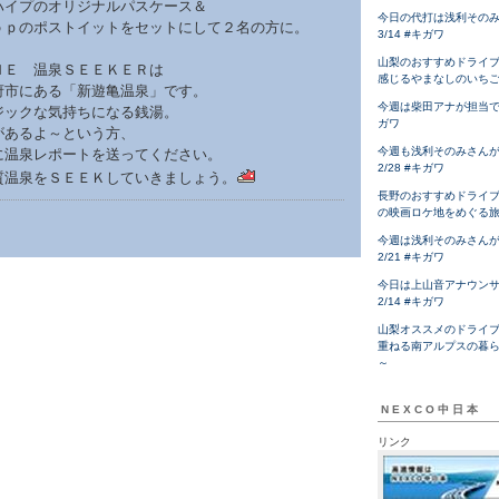
ハイプのオリジナルパスケース＆
今日の代打は浅利その
ｏｐのポストイットをセットにして２名の方に。
3/14 #キガワ
山梨のおすすめドライ
ＨＥ 温泉ＳＥＥＫＥＲは
感じるやまなしのいち
府市にある「新遊亀温泉」です。
今週は柴田アナが担当です！
ジックな気持ちになる銭湯。
ガワ
があるよ～という方、
今週も浅利そのみさん
に温泉レポートを送ってください。
2/28 #キガワ
質温泉をＳＥＥＫしていきましょう。
長野のおすすめドライ
の映画ロケ地をめぐる
今週は浅利そのみさん
2/21 #キガワ
今日は上山音アナウン
2/14 #キガワ
山梨オススメのドライ
重ねる南アルプスの暮
～
NEXCO中日本
リンク