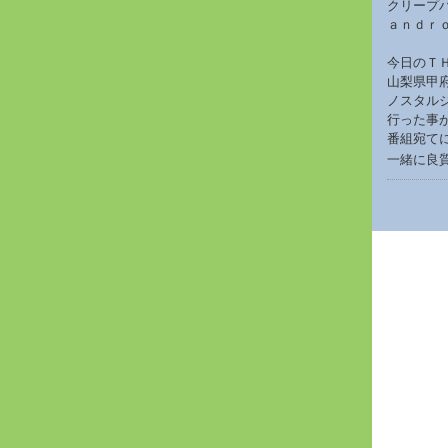
クリープ
ａｎｄｒ
今日のＴ
山梨県甲
ノスタル
行った事
番組宛て
一緒に良