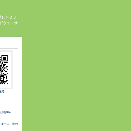
通したＤＪ
“ウェッサ
送る
は朝9時
ブコース～春の