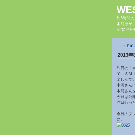
WE
約3時間
木河淳が
イ”にお任
« I'
2013年
昨日の「
Ｙ ＳＭ
楽しんで
木河さん
木河さん
今日は公
昨日行っ
今日のプ
に。