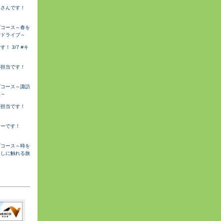
みさんです！
ブコース～春を
ごドライブ～
 3/7 #キ
が担当です！
ブコース～諏訪
旅～
が担当です！
サーです！
ブコース～時を
らしに触れる旅