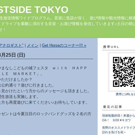
STSIDE TOKYO
の生放送情報ワイドプログラム。音楽に造詣が深く、遊び情報や観光情報に精
、ドライブを素敵に演出する音楽・お遊び情報を発信していきます♪土日の朝は
せ！
m"アナロギスト"
|
メイン
|
Get Horseのコーナー!!! »
携帯URL
8月25日 (日)
やまなしこどもの城フェスタ ｗｉｔｈ ＨＡＰＰ
ＩＬＥ ＭＡＲＫＥＴ」。
いただけましたか？
は公約通り？遊びに行きました。
を見かけたという方からのメッセージも頂きました。
携帯にURLを
開生放送も実施します。
た方も再度遊びに来てください♪お待ちしています。
最近の記事
レゼントは今夏注目のロックバンドグッズを２名の方
現体制最終回！来週から
OA！ 3/28 #キガワ
長野のオススメドライ
訪れを告げる花～