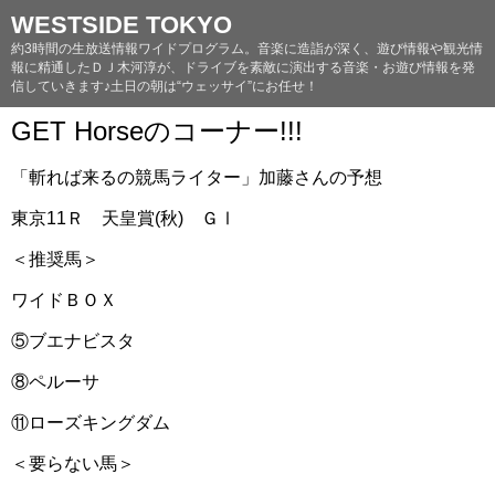
WESTSIDE TOKYO
約3時間の生放送情報ワイドプログラム。音楽に造詣が深く、遊び情報や観光情
報に精通したＤＪ木河淳が、ドライブを素敵に演出する音楽・お遊び情報を発
信していきます♪土日の朝は“ウェッサイ”にお任せ！
GET Horseのコーナー!!!
「斬れば来るの競馬ライター」加藤さんの予想
東京11Ｒ 天皇賞(秋) ＧⅠ
＜推奨馬＞
ワイドＢＯＸ
⑤ブエナビスタ
⑧ペルーサ
⑪ローズキングダム
＜要らない馬＞