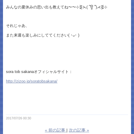
みんなの夏休みの思い出も教えてね〜〜⊹⋛⋋( ՞ਊ ՞)⋌⋚⊹
それじゃあ、
また来週も楽しみにしててください( ･ᴗ･ )
sora tob sakanaオフィシャルサイト：
http://zizoo.jp/soratobsakana/
2017/07/26 00:30
«
前の記事
次の記事
»