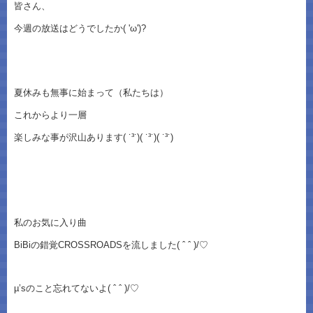
皆さん、
今週の放送はどうでしたか( 'ω')?
夏休みも無事に始まって（私たちは）
これからより一層
楽しみな事が沢山あります( ˙³˙)( ˙³˙)( ˙³˙)
私のお気に入り曲
BiBiの錯覚CROSSROADSを流しました( ˆ ˆ )/♡
µ’sのこと忘れてないよ( ˆ ˆ )/♡