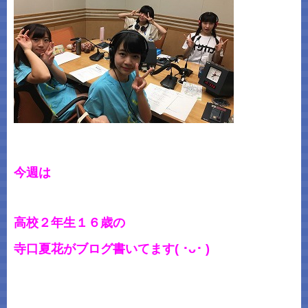
今週は
高校２年生１６歳の
寺口夏花がブログ書いてます( ･ᴗ･ )