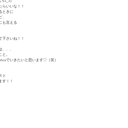
>_<)
たらいいな！！
るときに
ど、
にも言える
て下さいね！！
は、、、
こと。
ricaでいきたいと思います♡（笑）
スト
ます！！