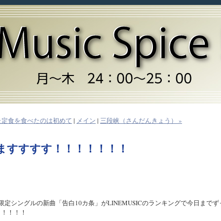
た定食を食べたのは初めて
|
メイン
|
三段峡（さんだんきょう） »
ますすすす！！！！！！！
信限定シングルの新曲「告白10カ条」がLINEMUSICのランキングで今日までず
！！！！！