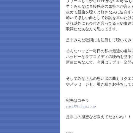
リリースしてからLIVEがないのが寂しい(
早くみんなに直接感謝の気持ちが言え
改めて新曲を聴くと好きな人に告白す
聴いてほしい曲として歌詞を書いたけ
それ以外にも今付き合ってる人や友達
歌詞だなぁなんて思ってます。
是非みんな歌詞にも注目して聴いてみ
そんなハッピー毎日の私の最近の趣味
ハッピーなラブコメディの映画を見る
新曲にちなんで、今月はラブリー全開e
そしてみなさんの思い出の曲もリクエ
やメッセージも、引き続きお待ちして
宛先はコチラ
erica@fmfuji.co.jp
是非曲の感想など教えてださいね！！