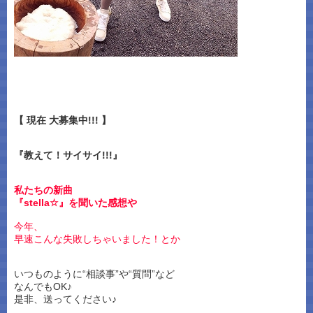
【 現在 大募集中!!! 】
『教えて！サイサイ!!!』
私たちの新曲
『stella☆』を聞いた感想や
今年、
早速こんな失敗しちゃいました！とか
いつものように“相談事”や“質問”など
なんでもOK♪
是非、送ってください♪