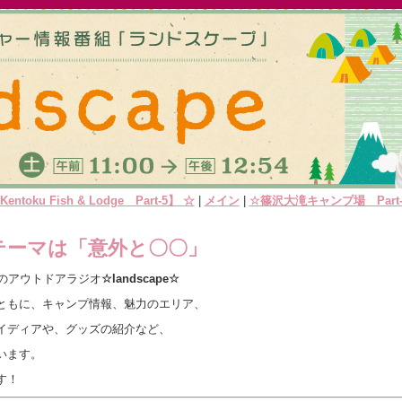
ntoku Fish & Lodge Part-5】 ☆
|
メイン
|
☆篠沢大滝キャンプ場 Part-
ジテーマは「意外と〇〇」
郎のアウトドアラジオ
☆landscape☆
ともに、キャンプ情報、魅力のエリア、
イディアや、グッズの紹介など、
います。
す！