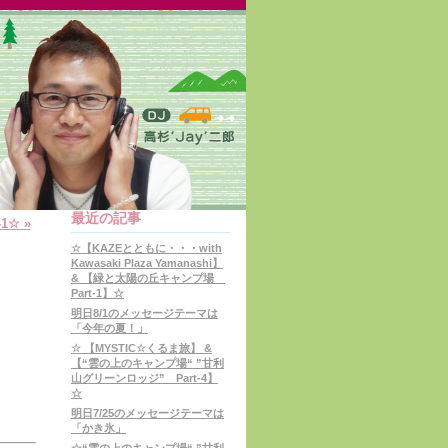
最近の記事
1☆ »
☆【KAZEとともに・・・with
Kawasaki Plaza Yamanashi】
& 【緑と太陽の丘キャンプ場
Part-1】☆
明日8/1のメッセージテーマは
「今年の夏！」
☆ 【MYSTIC☆くるま旅】 &
【“雲の上のキャンプ場“ ”甘利
山グリーンロッジ” Part-4】
☆
明日7/25のメッセージテーマは
「かき氷」