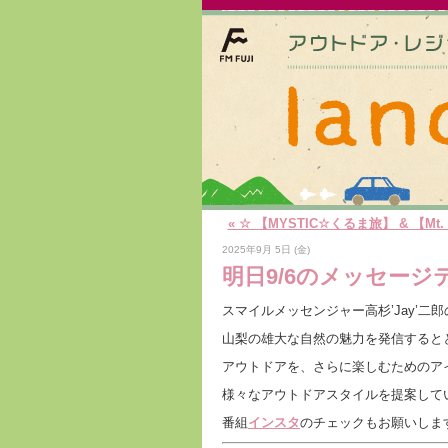
« ☆ 【MYSTIC☆くるま旅】 & 【Mt. Ke
2025年9月 5日 (金)
明日9/6のメッセー
スマイルメッセンジャー高杉’Jay’二
山梨の雄大な自然の魅力を発信すると
アウトドアを、さらに楽しむためのア
様々なアウトドアスタイルを提案して
番組
インスタ
のチェックもお願いしま