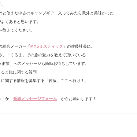
〇」
外と使えた中古のキャンプギア、入ってみたら意外と美味かった
がよくあると思います。
を教えてください。
の総合メーカー「
MYSミスティック
」の佐藤社長に、
や、「くるま」での旅の魅力を教えて頂いている
くるま旅」へのメッセージも随時お待ちしています。
くるま旅に関する質問
）
に関する情報を募集する「佐藤、ここへ行け！」
。
i.jp か
番組メッセージフォーム
からお願いします！
。