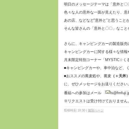
明日のメッセージテーマは「意外と〇
色々な人の意外な一面が見えたり、意
あの店、などなど”意外と”と思うこと
そんな皆さんの「意外と〇〇」なこと
さらに、キャンピングカーの製造販売
キャンピングカーに関する様々な情報
月末限定特別コーナー「MYSTIC☆
■キャンピングカーや、車中泊など、
■おススメの蕎麦処や、蕎麦
（＋天丼
に、ぜひメッセージをお送りください
番組への参加はメール
ls@fmfuj
※リクエストは受け付けておりません
投稿時刻 18:30
|
個別ページ