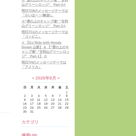
☆“雲の上のキャンプ場“ ”甘利
山グリーンロッジ” Part-3☆
明日7/18のメッセージテーマは
「かいほー！(解放)」
☆“雲の上のキャンプ場“ ”甘利
山グリーンロッジ” Part-2☆
明日7/11のメッセージテーマは
「コンビニ」
☆ 【Go Ride with Honda
Dream 山梨】 & 【“雲の上のキ
ャンプ場“ ”甘利山グリーンロッ
ジ” Part-1】 ☆
明日7/4のメッセージテーマは
「アメリカ」
«
»
2026年8月
日
月
火
水
木
金
土
1
2
3
4
5
6
7
8
9
10
11
12
13
14
15
16
17
18
19
20
21
22
23
24
25
26
27
28
29
30
31
カテゴリ
携帯URL