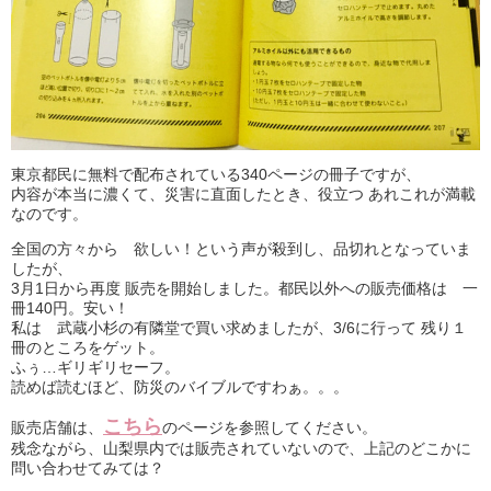
東京都民に無料で配布されている340ページの冊子ですが、
内容が本当に濃くて、災害に直面したとき、役立つ あれこれが満載
なのです。
全国の方々から 欲しい！という声が殺到し、品切れとなっていま
したが、
3月1日から再度 販売を開始しました。都民以外への販売価格は 一
冊140円。安い！
私は 武蔵小杉の有隣堂で買い求めましたが、3/6に行って 残り１
冊のところをゲット。
ふぅ…ギリギリセーフ。
読めば読むほど、防災のバイブルですわぁ。。。
こちら
販売店舗は、
のページを参照してください。
残念ながら、山梨県内では販売されていないので、上記のどこかに
問い合わせてみては？