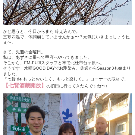
かと思うと、今日からまた 冷え込んで。
三寒四温で、体調崩していませんかぁ〜？元気にいきまっしょうね
ぇ〜。
さて。先週の金曜日。
私は、あずさに乗って甲府へやってきました。
そこから、FM-FUJIスタッフと車で北杜市台ヶ原へ。
そうです！水曜GOOD DAYでお馴染み、先週からSeason3も始まり
ました、
『七賢 de もっとおいしく、もっと楽しく。』コーナーの取材で、
【七賢酒蔵開放】
の初日に行ってきたんですね〜♪