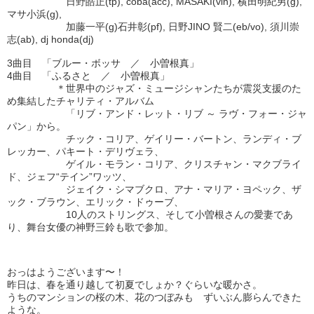
日野皓正(tp), coba(acc), MASAKI(vln), 横田明紀男(g),
マサ小浜(g),
加藤一平(g)石井彰(pf), 日野JINO 賢二(eb/vo), 須川崇
志(ab), dj honda(dj)
3曲目 「ブルー・ボッサ ／ 小曽根真」
4曲目 「ふるさと ／ 小曽根真」
＊世界中のジャズ・ミュージシャンたちが震災支援のた
め集結したチャリティ・アルバム
「リブ・アンド・レット・リブ ～ ラヴ・フォー・ジャ
パン」から。
チック・コリア、ゲイリー・バートン、ランディ・ブ
レッカー、パキート・デリヴェラ、
ゲイル・モラン・コリア、クリスチャン・マクブライ
ド、ジェフ“テイン”ワッツ、
ジェイク・シマブクロ、アナ・マリア・ヨペック、ザ
ック・ブラウン、エリック・ドゥーブ、
10人のストリングス、そして小曽根さんの愛妻であ
り、舞台女優の神野三鈴も歌で参加。
おっはようございます〜！
昨日は、春を通り越して初夏でしょか？ぐらいな暖かさ。
うちのマンションの桜の木、花のつぼみも ずいぶん膨らんできた
ような。