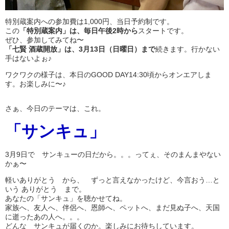
特別蔵案内への参加費は1,000円、当日予約制です。
この
「特別蔵案内」は、毎日午後2時から
スタートです。
ぜひ、参加してみてね〜
「七賢 酒蔵開放」は、3月13日（日曜日）まで
続きます。行かない
手はないよぉ♪
ワクワクの様子は、本日のGOOD DAY14:30頃からオンエアしま
す。お楽しみに〜♪
さぁ、今日のテーマは、これ。
「サンキュ」
3月9日で サンキューの日だから。。。ってぇ、そのまんまやない
かぁ〜
軽いありがとう から、 ずっと言えなかったけど、今言おう…と
いう ありがとう まで。
あなたの「サンキュ」を聴かせてね。
家族へ、友人へ、伴侶へ、恩師へ、ペットへ、まだ見ぬ子へ、天国
に逝ったあの人へ。。。
どんな サンキュが届くのか。楽しみにお待ちしています。