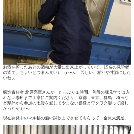
お酒を搾ったあとの酒粕が大量に出来上がっていて、15名の見学者
の皆で、ちょいとつまみ食い♪ う〜ん、芳しい。粕汁や甘酒にした
いねぇ...
醸造責任者 北原亮庫さんが たっぷり１時間、普段の蔵見学では入
れない場所まで丁寧にご案内くださり、京都、東京、群馬、埼玉な
ど県外から参加の七賢を愛してやまない皆様とワクワク廻って楽し
かったぞぉ〜♪
現在開発中のマル秘の酒の試飲までさせてもらって 全員大満足。