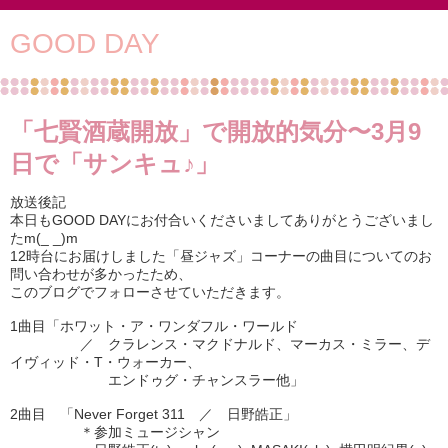
GOOD DAY
「七賢酒蔵開放」で開放的気分〜3月9
日で「サンキュ♪」
放送後記
本日もGOOD DAYにお付合いくださいましてありがとうございまし
たm(_ _)m
12時台にお届けしました「昼ジャズ」コーナーの曲目についてのお
問い合わせが多かったため、
このブログでフォローさせていただきます。
1曲目「ホワット・ア・ワンダフル・ワールド
／ クラレンス・マクドナルド、マーカス・ミラー、デ
イヴィッド・T・ウォーカー、
エンドゥグ・チャンスラー他」
2曲目 「Never Forget 311 ／ 日野皓正」
＊参加ミュージシャン