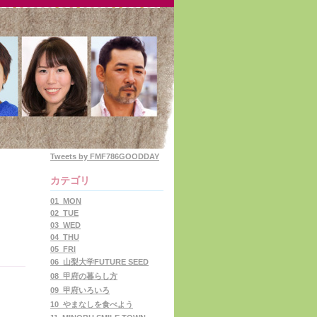
Tweets by FMF786GOODDAY
カテゴリ
01_MON
02_TUE
03_WED
04_THU
05_FRI
06_山梨大学FUTURE SEED
08_甲府の暮らし方
09_甲府いろいろ
10_やまなしを食べよう