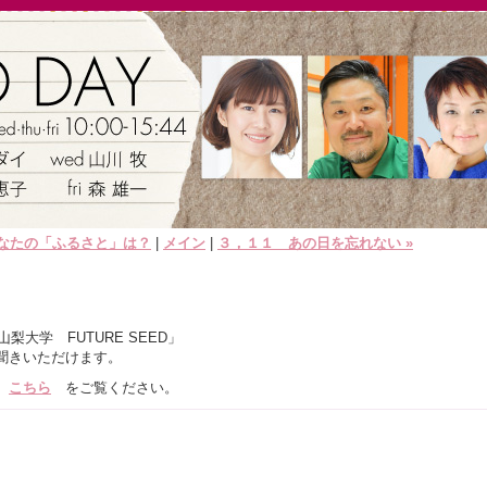
.あなたの「ふるさと」は？
|
メイン
|
３，１１ あの日を忘れない »
梨大学 FUTURE SEED」
きいただけます。
は
こちら
をご覧ください。