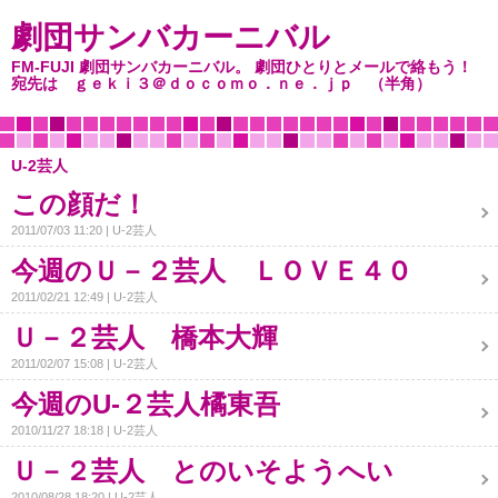
劇団サンバカーニバル
FM-FUJI 劇団サンバカーニバル。 劇団ひとりとメールで絡もう！
宛先は
ｇｅｋｉ３＠ｄｏｃｏｍｏ．ｎｅ．ｊｐ
（半角）
U-2芸人
この顔だ！
2011/07/03 11:20
U-2芸人
今週のＵ－２芸人 ＬＯＶＥ４０
2011/02/21 12:49
U-2芸人
Ｕ－２芸人 橋本大輝
2011/02/07 15:08
U-2芸人
今週のU-２芸人橘東吾
2010/11/27 18:18
U-2芸人
Ｕ－２芸人 とのいそようへい
2010/08/28 18:20
U-2芸人