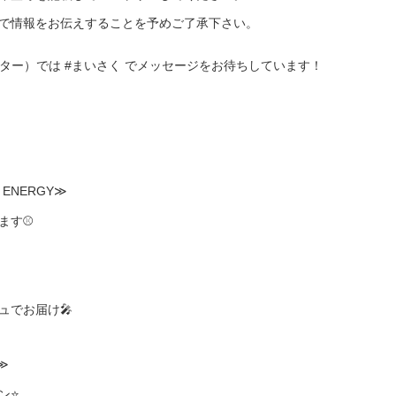
で情報をお伝えすることを予めご了承下さい。
X（ツイッター）では #まいさく でメッセージをお待ちしています！
 ENERGY≫
ます⚾
ュでお届け🎤
n≫
ン⭐