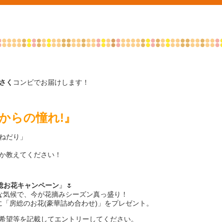
さく
コンビでお届けします！
からの憧れ!』
ねだり」
か教えてください！
総お花キャンペーン
』🌷
な気候で、今が花摘みシーズン真っ盛り！
様に「房総のお花(豪華詰め合わせ)」をプレゼント。
希望等を記載してエントリーしてください。