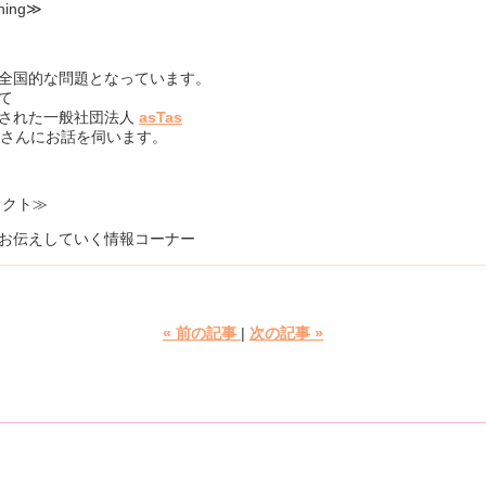
hing≫
全国的な問題となっています。
て
立された一般社団法人
asTas
優 さんにお話を伺います。
ェクト≫
お伝えしていく情報コーナー
«
前の記事
次の記事
»