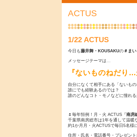
ACTUS
1/22 ACTUS
今日も
藤井舞・KOUSAKU
の
＃まい
メッセージテーマは…
『ないものねだり…
自分になくて相手にある「ないもの
誰にでも経験あるのでは？
誰のどんなコト・モノなどに憧れる
🌷毎年恒例！月・火 ACTUS『
南房
千葉県南房総市は1年を通して温暖
約1か月月・火ACTUSで毎日5名
住所・氏名・電話番号・プレゼント