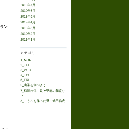
2019年7月
2019年6月
2019年5月
2019年4月
ラン
2019年3月
2019年2月
2019年1月
カテゴリ
1_MON
2_TUE
3_WED
4_THU
5_FRI
6_山梨を食べよう
7_柳沢吉保～是ぞ甲府の花盛り
～
8_こうふを作った男・武田信虎