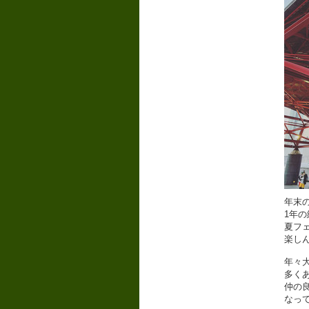
年末
1年
夏フ
楽し
年々
多く
仲の
なっ