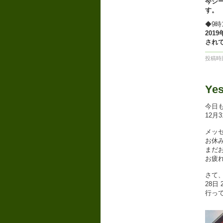
今シ
す。
◆9時
20
され
投稿時刻
Ye
今日
12月
メッ
お休
まだ
お疲
さて
28日
行っ