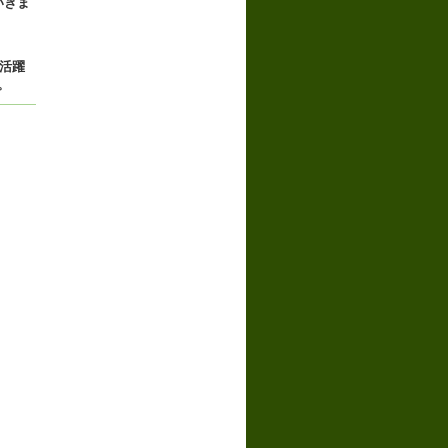
いきま
く活躍
。