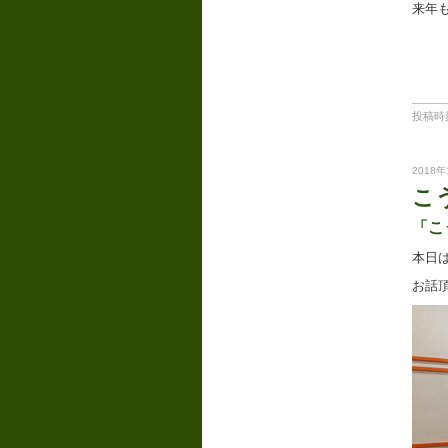
来年
投稿時刻
2018年
こ
「こ
本日
お話