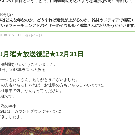
ーズンの1回目ということで、白樺湖周辺がどのような場所なのかご紹介して
10分頃～
19年はどんな年なのか、どうすれば運勢が上がるのか、雑誌やメディアで幅広
ているフォーチュンアドバイザーのイヴルルド遥華さんにお話をうかがいます
 19:00
2_TUE
|
個別ページ
s!月曜★放送後記★12月31日
も4時間ありがとうございました。
31日、2018年ラストの放送。
セージもたくさん、ありがとうございました。
みの方もいらっしゃれば、お仕事の方もいらっしゃいますね。
お仕事中の方、がんばってください。
れ様です。
、私の年末…
 29日は、カウントダウンジャパンに
てきましたよ。