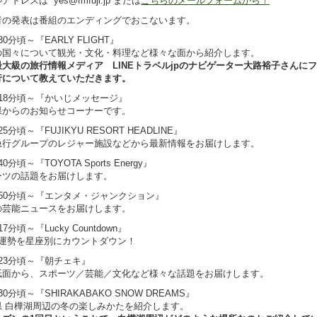
アドレスは yes@fmfuji.jp または
こちらのメールフォームから！
者の発表は番組のエンディングでおこないます。
30分頃～『EARLY FLIGHT』
の国々について観光・文化・料理など様々な面から紹介します。
大級の旅行情報メディア LINEトラベルjpのナビゲーター
大路裕子さんにフ
行について教えていただきます。
18分頃～『かいじメッセージ』
県からのお知らせコーナーです。
5分頃～『FUJIKYU RESORT HEADLINE』
急行グループのレジャー施設などから最新情報をお届けします。
0分頃～『TOYOTA Sports Energy』
ーツの話題をお届けします。
時50分頃～『エンタメ・ジャンクション』
の芸能ニュースをお届けします。
7分頃～『Lucky Countdown』
の運勢を星座別にカウントダウン！
23分頃～『朝チェキ』
紙面から、スポーツ／芸能／文化など様々な話題をお届けします。
30分頃～『SHIRAKABAKO SNOW DREAMS』
県 白樺湖周辺の冬の楽しみかたを紹介します。