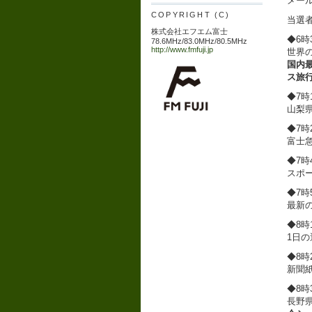
メール
COPYRIGHT (C)
当選
株式会社エフエム富士
◆6時
78.6MHz/83.0MHz/80.5MHz
http://www.fmfuji.jp
世界
国内最
ス旅
◆7時
山梨
◆7時2
富士
◆7時4
スポ
◆7
最新
◆8時1
1日
◆8時
新聞
◆8時
長野