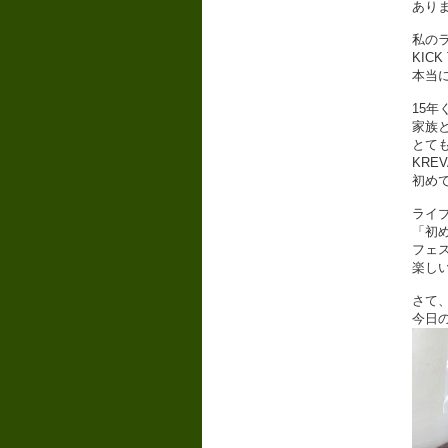
あり
私の
KICK
本当
15
家族
とて
KRE
初め
ライ
「初
フェ
楽し
さて
今日