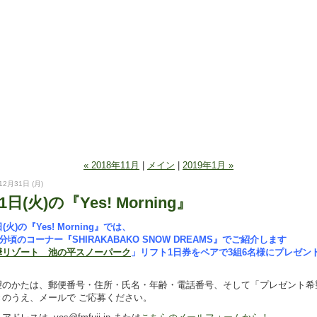
« 2018年11月
|
メイン
|
2019年1月 »
12月31日 (月)
1日(火)の『Yes! Morning』
(火)の『Yes! Morning』では、
0分頃のコーナー『SHIRAKABAKO SNOW DREAMS』でご紹介します
樺リゾート 池の平スノーパーク
」リフト1日券をペアで3組6名様にプレゼン
望のかたは、郵便番号・住所・氏名・年齢・電話番号、そして「プレゼント希
きのうえ、メールで ご応募ください。