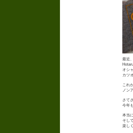
最近
Hot
オシ
カツ
これ
ノン
さて
今年
本当
そし
楽し