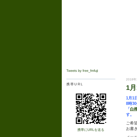
Tweets by free_fmfuji
2018年
携帯URL
1月
1月1日
8時3
「
白
す。
ご希
お書
携帯にURLを送る