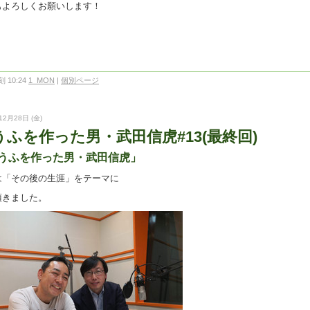
もよろしくお願いします！
 10:24
1_MON
|
個別ページ
12月28日 (金)
うふを作った男・武田信虎#13(最終回)
うふを作った男・武田信虎」
は「その後の生涯」をテーマに
頂きました。