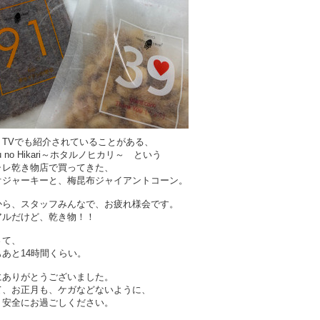
、TVでも紹介されていることがある、
aru no Hikari～ホタルノヒカリ～ という
ャレ乾き物店で買ってきた、
オジャーキーと、梅昆布ジャイアントコーン。
から、スタッフみんなで、お疲れ様会です。
アルだけど、乾き物！！
さて、
もあと14時間くらい。
にありがとうございました。
て、お正月も、ケガなどないように、
く安全にお過ごしください。