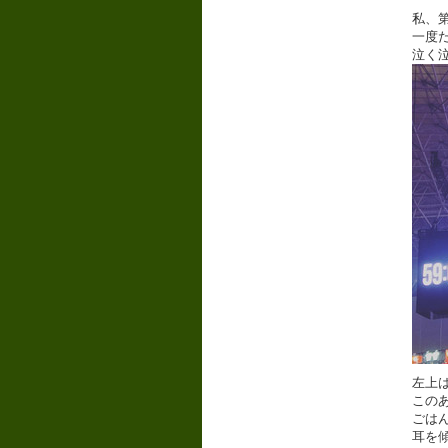
私、
一度
泣く
左上は
この
ごは
耳を