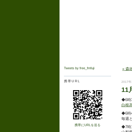
Tweets by free_fmfuji
« 
携帯URL
2017年
11
◆6時
白根
◆6時4
毎週
携帯にURLを送る
◆7時