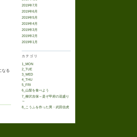
2019年7月
2019年6月
2019年5月
2019年4月
2019年3月
2019年2月
2019年1月
カテゴリ
1_MON
2_TUE
になる
3_WED
4_THU
5_FRI
6_山梨を食べよう
7_柳沢吉保～是ぞ甲府の花盛り
～
8_こうふを作った男・武田信虎