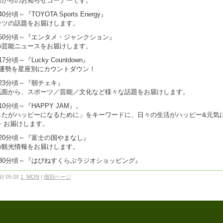
県からのお知らせコーナーです。
0分頃～『TOYOTA Sports Energy』
ーツの話題をお届けします。
時50分頃～『エンタメ・ジャンクション』
の芸能ニュースをお届けします。
7分頃～『Lucky Countdown』
の運勢を星座別にカウントダウン！
23分頃～『朝チェキ』
紙面から、スポーツ／芸能／文化など様々な話題をお届けします。
10分頃～『HAPPY JAM』。
したがハッピーになるために」をキーワードに、日々の生活がハッピー&元気
を お届けします。
20分頃～『富士の国やまなし』
の観光情報をお届けします。
時30分頃～『はぴねすくらぶラジオショッピング』
 05:00
1_MON
|
個別ページ