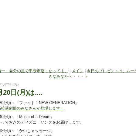
森雄一、自分の足で甲斐市巡ったってよ。
|
メイン
|
今日のプレゼントは、ムー
きなあなたへ・・・ »
11月20日 (月)
月20日(月)は....
30分頃～『ファイト！NEW GENERATION』
高校演劇部のみなさんが登場します！
0分頃～『Music of a Dream』
とっておきのディズニーソングをお届けします。
18分頃～『かいじメッセージ』