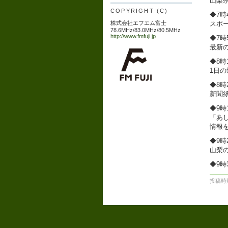
山梨
COPYRIGHT (C)
◆7時4
スポ
株式会社エフエム富士
78.6MHz/83.0MHz/80.5MHz
http://www.fmfuji.jp
◆7
最新
◆8時1
1日
◆8時
新聞
◆9時
「あ
情報
◆9時
山梨
◆9
投稿時刻