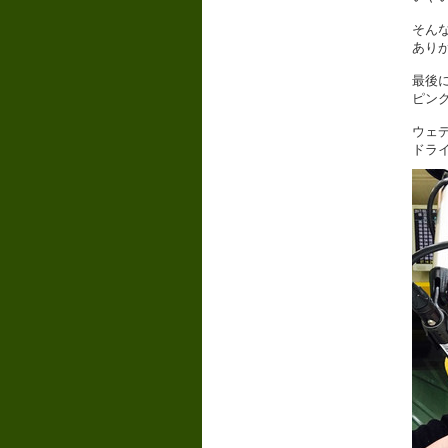
そん
あり
最後
ピン
ウェ
ドラ