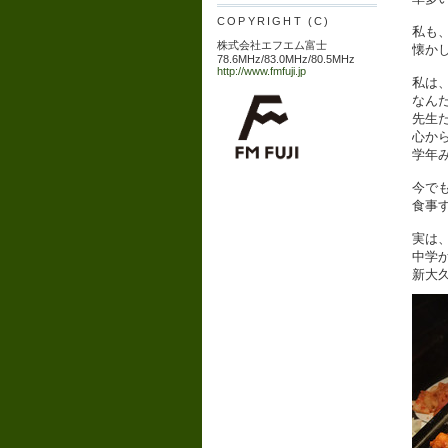
COPYRIGHT (C)
私も
株式会社エフエム富士
懐か
78.6MHz/83.0MHz/80.5MHz
http://www.fmfuji.jp
私は
なん
先生
心か
学年
今で
食事
実は
中学
新大