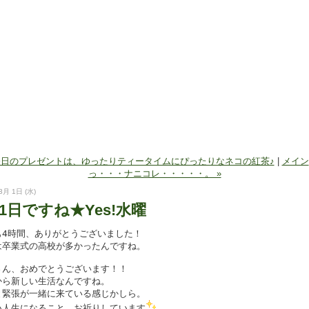
 今日のプレゼントは、ゆったりティータイムにぴったりなネコの紅茶♪
|
メイン
っ・・・ナニコレ・・・・・。 »
3月 1日 (水)
1日ですね★Yes!水曜
も4時間、ありがとうございました！
は卒業式の高校が多かったんですね。
さん、おめでとうございます！！
から新しい生活なんですね。
と緊張が一緒に来ている感じかしら。
い人生になること、お祈りしています