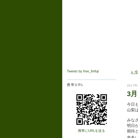
Tweets by free_fmfuji
«
携帯URL
2017年
3月
今日
山梨
みな
明日
期待
携帯にURLを送る
幸多