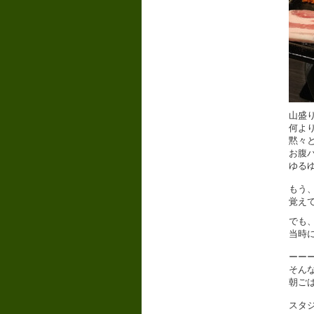
山盛り
何よ
黙々
お腹
ゆる
もう
覚え
でも
当時
ーー
そん
朝ご
スタ