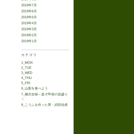
2019年7月
2019年6月
2019年5月
2019年4月
2019年3月
2019年2月
2019年1月
カテゴリ
1_MON
2_TUE
3_WED
4_THU
5_FRI
6_山梨を食べよう
7_柳沢吉保～是ぞ甲府の花盛り
～
8_こうふを作った男・武田信虎