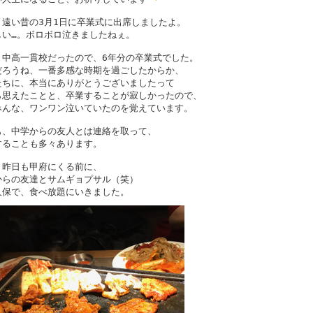
、遠い昔の3月1日に卒業式に出席しましたよ。
しい…。ボロボロ泣きましたねぇ。
、中高一貫校だったので、6年分の卒業式でした。
だろうね、一番多感な時期を過ごしたからか、
たちに、本当にありがとうございましたって
ら思えたことと、卒業することが寂しかったので、
みんな、ワンワン泣いていたのを覚えています。
も、中学からの友人とは連絡を取って、
することも多々あります。
、昨日も甲府にくる前に、
からの友達とサムギョプサル（笑）
久保で、食べ放題にいきました。