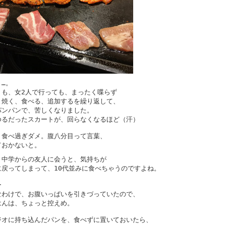
…。
りも、女2人で行っても、まったく喋らず
と焼く、食べる、追加するを繰り返して、
パンパンで、苦しくなりました。
ゆるだったスカートが、回らなくなるほど（汗）
、食べ過ぎダメ。腹八分目って言葉、
ておかないと。
、中学からの友人に会うと、気持ちが
に戻ってしまって、10代並みに食べちゃうのですよね。
ー
なわけで、お腹いっぱいを引きづっていたので、
はんは、ちょっと控えめ。
ジオに持ち込んだパンを、食べずに置いておいたら、