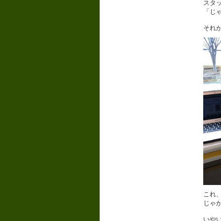
スタ
「じ
それ
これ
じゃ
いや