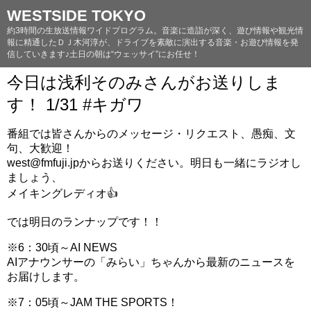
WESTSIDE TOKYO
約3時間の生放送情報ワイドプログラム。音楽に造詣が深く、遊び情報や観光情
報に精通したＤＪ木河淳が、ドライブを素敵に演出する音楽・お遊び情報を発
信していきます♪土日の朝は“ウェッサイ”にお任せ！
今日は浅利そのみさんがお送りしま
す！ 1/31 #キガワ
番組では皆さんからのメッセージ・リクエスト、愚痴、文
句、大歓迎！
west@fmfuji.jpからお送りください。明日も一緒にラジオし
ましょう、
メイキングレディオ👍
では明日のランナップです！！
※6：30頃～AI NEWS
AIアナウンサーの「みらい」ちゃんから最新のニュースを
お届けします。
※7：05頃～JAM THE SPORTS！