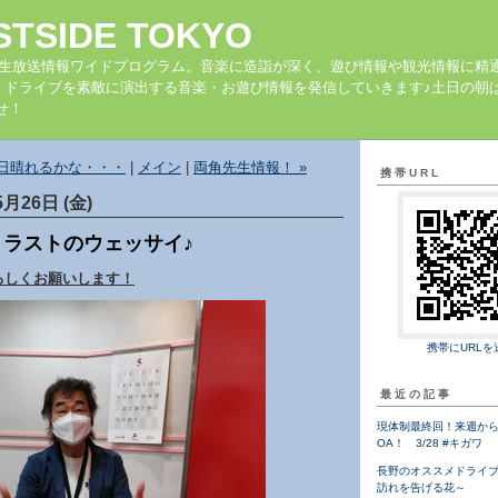
STSIDE TOKYO
の生放送情報ワイドプログラム。音楽に造詣が深く、遊び情報や観光情報に精
、ドライブを素敵に演出する音楽・お遊び情報を発信していきます♪土日の朝は
せ！
明日晴れるかな・・・
|
メイン
|
両角先生情報！ »
携帯URL
5月26日 (金)
月ラストのウェッサイ♪
ろしくお願いします！
携帯にURLを
最近の記事
現体制最終回！来週から
OA！ 3/28 #キガワ
長野のオススメドライ
訪れを告げる花～