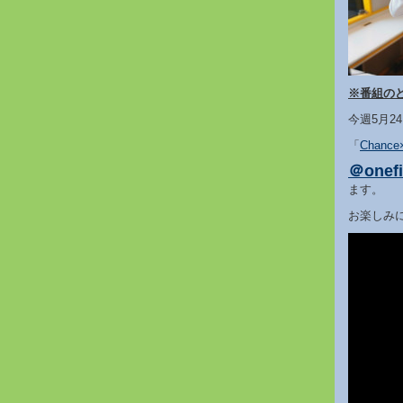
※番組の
今週5月2
「
Chance
＠onefi
ます。
お楽しみ