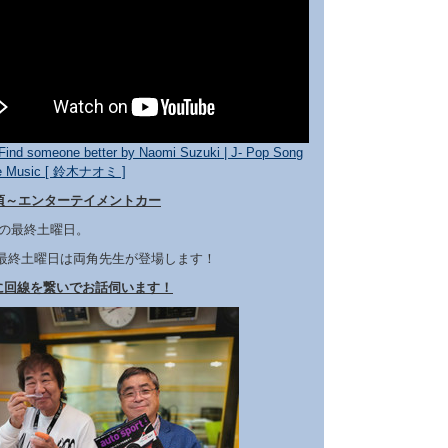
Find someone better by Naomi Suzuki | J- Pop Song
se Music [ 鈴木ナオミ ]
５頃～エンターテイメントカー
月の最終土曜日。
の最終土曜日は両角先生が登場します！
に回線を繋いでお話伺います！