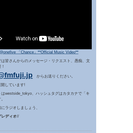
@onefive 「Chance」**Official Music Video**
では皆さんからのメッセージ・リクエスト、愚痴、文
迎！
@fmfuji.jp
からお送りください。
rも展開しています!
はwestside_tokyo、ハッシュタグはカタカナで「キ
す。
緒にラジオしましょう、
グレディオ
//