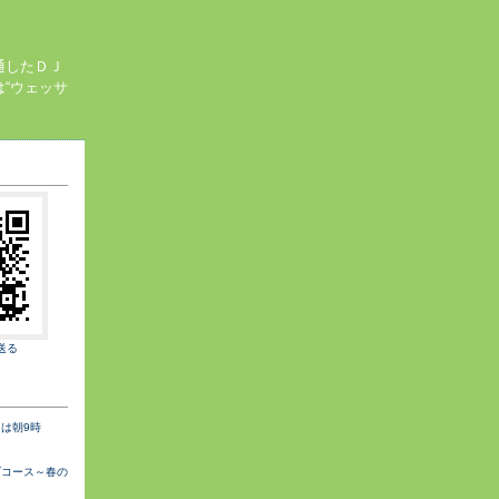
通したＤＪ
“ウェッサ
送る
は朝9時
ブコース～春の