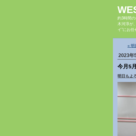
WE
約3時間
木河淳が
イ”にお任
« 
2023年
今月5
明日もよ