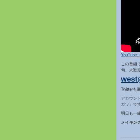
YouTube: 
この番組
句、大歓
west
Twitte
アカウント
ガワ」で
明日も一
メイキン