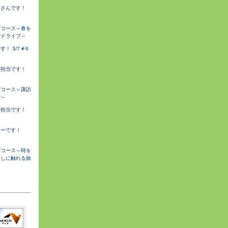
みさんです！
ブコース～春を
ごドライブ～
 3/7 #キ
が担当です！
ブコース～諏訪
旅～
が担当です！
サーです！
ブコース～時を
らしに触れる旅