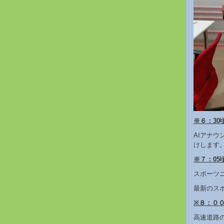
※６：30頃
AIアナ
けします
※７：05頃
スポーツ
最新のス
※８：００～ 
高速道路