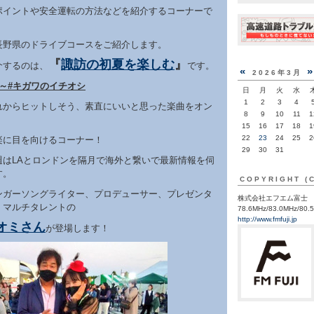
ポイントや安全運転の方法などを紹介するコーナーで
長野県のドライブコースをご紹介します。
『
諏訪の初夏を楽しむ
』
介するのは、
です。
«
2026年3月
～#キガワのイチオシ
日
月
火
水
1
2
3
4
れからヒットしそう、素直にいいと思った楽曲をオン
8
9
10
11
1
15
16
17
18
1
22
23
24
25
2
楽に目を向けるコーナー！
29
30
31
週はLAとロンドンを隔月で海外と繋いで最新情報を伺
す。
COPYRIGHT (
ンガーソングライター、プロデューサー、プレゼンタ
株式会社エフエム富士
、マルチタレントの
78.6MHz/83.0MHz/80.
http://www.fmfuji.jp
オミさん
が登場します！