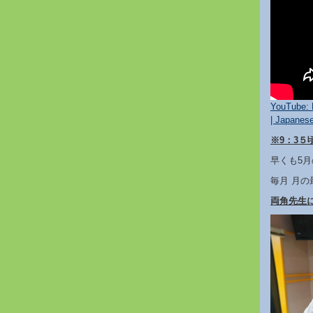
YouTube: 
| Japane
※9：3
早くも5
毎月 月
両角先生