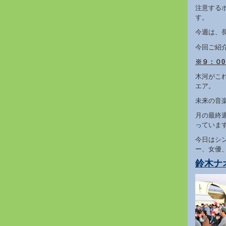
注意する
す。
今週は、
今回ご紹
※９：０0
木河がこ
エア。
未来の音
月の最終
っていま
今日はシ
ー、女優
鈴木ナ