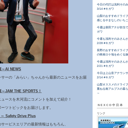
今日の代打は浅利その
3/14 #キガワ
山梨のおすすめドライ
感じるやまなしのいち
今週は柴田アナが担当です！
ガワ
今週も浅利そのみさん
2/28 #キガワ
長野のおすすめドライ
の映画ロケ地をめぐる
今週は浅利そのみさん
2/21 #キガワ
～AI NEWS
今日は上山音アナウン
ウンサーの「みらい」ちゃんから最新のニュースをお届
2/14 #キガワ
。
山梨オススメのドライ
重ねる南アルプスの暮
～JAM THE SPORTS！
～
ニュースを木河流にコメントを加えて紹介！
NEXCO中日本
ポーツトピックをお届けします。
リンク
Safety Drive Plus
のサービスエリアの最新情報はもちろん、