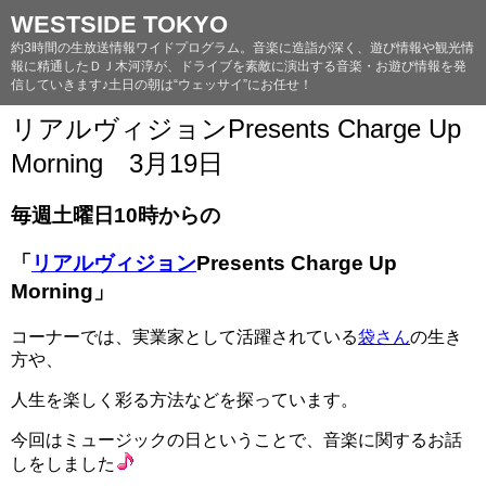
WESTSIDE TOKYO
約3時間の生放送情報ワイドプログラム。音楽に造詣が深く、遊び情報や観光情
報に精通したＤＪ木河淳が、ドライブを素敵に演出する音楽・お遊び情報を発
信していきます♪土日の朝は“ウェッサイ”にお任せ！
リアルヴィジョンPresents Charge Up
Morning 3月19日
毎週土曜日10時からの
「
リアルヴィジョン
Presents Charge Up
Morning」
コーナーでは、実業家として活躍されている
袋さん
の生き
方や、
人生を楽しく彩る方法などを探っています。
今回はミュージックの日ということで、音楽に関するお話
しをしました