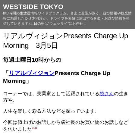
WESTSIDE TOKYO
約3時間の生放送情報ワイドプログラム。音楽に造詣が深く、遊び情報や観光情
報に精通したＤＪ木河淳が、ドライブを素敵に演出する音楽・お遊び情報を発
信していきます♪土日の朝は“ウェッサイ”にお任せ！
リアルヴィジョンPresents Charge Up
Morning 3月5日
毎週土曜日10時からの
「
リアルヴィジョン
Presents Charge Up
Morning」
コーナーでは、実業家として活躍されている
袋さん
の生き
方や、
人生を楽しく彩る方法などを探っています。
今回は値上げのお話しから袋社長のお買い物のお話しなど
を伺いました