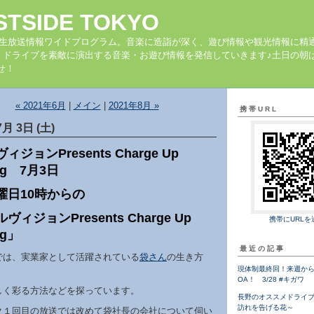
STSIDE TOKYO
の生放送情報ワイドプログラム。音楽に造詣が深く、遊び情報や観光情報に精
、ドライブを素敵に演出する音楽・お遊び情報を発信していきます♪土日の朝は
せ！
« 2021年6月
|
メイン
|
2021年8月 »
携帯URL
7月 3日 (土)
ジョンPresents Charge Up
ng 7月3日
曜日10時からの
ルヴィジョン
Presents Charge Up
携帯にURLを
ng」
最近の記事
では、実業家として活躍されている
袋さん
の生き方
現体制最終回！来週から
OA！ 3/28 #キガワ
しく彩る方法などを探っています。
長野のオススメドライ
訪れを告げる花～
ク１回目の放送では改めて袋社長の会社について伺い