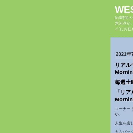
WE
約3時間
木河淳が
イ”にお任
2021年
リアルヴィ
Morni
毎週土
「
リア
Morni
コーナー
や、
人生を楽
カムバッ