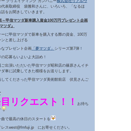
ー クリエイティング カンパニー
株式会社リアルヴ
の代表取締役 袋雅和さんに、いろいろ、「なるほ
お話をお聞きしていきます。
5頃～甲信マツダ新車購入資金100万円プレゼント企画
夢マツダ』
ナーに甲信マツダで新車を購入する際の資金、100万
ーンと差し上げる
ルなプレゼント企画
「夢マツダ」
シリーズ第7弾！
ジの応募もいよいよ大詰め！
週ご出演いただいた甲信マツダ昭和店の篠原さんイチ
ツダ車に試乗してきた模様をお送りします。
当してくださった甲信マツダ美術館前店 伏見さんご
。
て
発目リクエスト！！
お待ち
す
一曲で最高の休日のスタートを
スwest@fmfuji.jp にお寄せください。