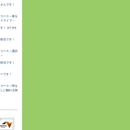
みさんです！
ブコース～春を
ごドライブ～
 3/7 #キ
が担当です！
ブコース～諏訪
旅～
が担当です！
サーです！
ブコース～時を
らしに触れる旅