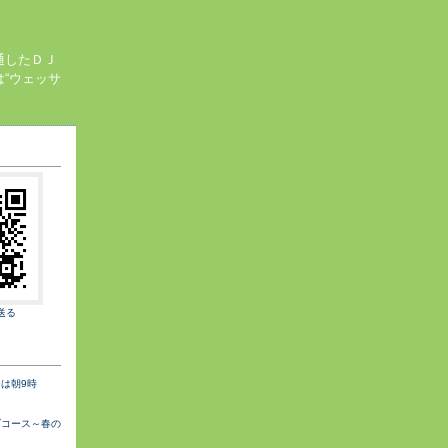
通したＤＪ
“ウェッサ
送る
は朝9時
ブコース～春の