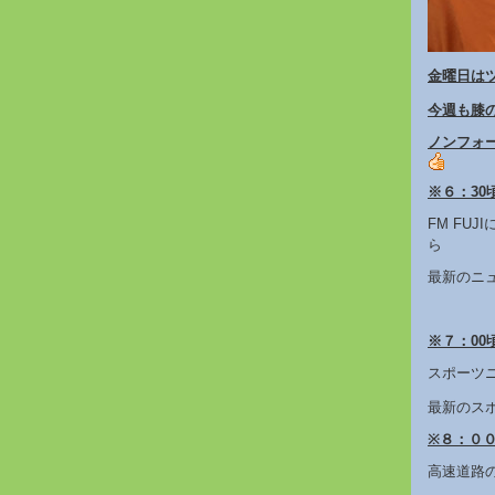
金曜日は
今週も膝
ノンフォ
※６：30頃
FM FU
ら
最新のニ
※７：00頃
スポーツ
最新のス
※８：００～ 
高速道路