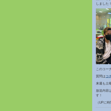
しました
このコー
質問は
コ
来週も土曜
放送内容
す！
（UPに