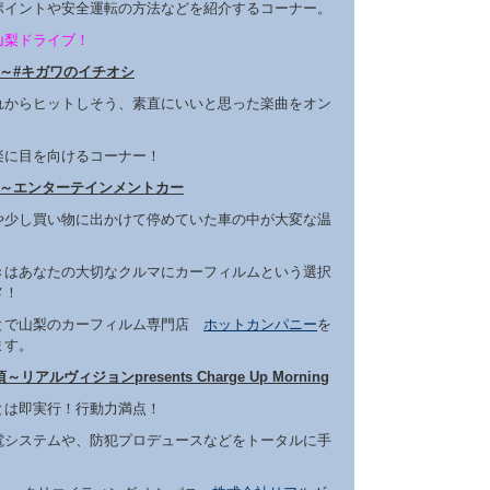
ポイントや安全運転の方法などを紹介するコーナー。
山梨ドライブ！
頃～#キガワのイチオシ
れからヒットしそう、素直にいいと思った楽曲をオン
楽に目を向けるコーナー！
頃～エンターテインメントカー
や少し買い物に出かけて停めていた車の中が大変な温
・
きはあなたの大切なクルマにカーフィルムという選択
メ！
とで山梨のカーフィルム専門店
ホットカンパニー
を
ます。
～リアルヴィジョンpresents Charge Up Morning
とは即実行！行動力満点！
電システムや、防犯プロデュースなどをトータルに手