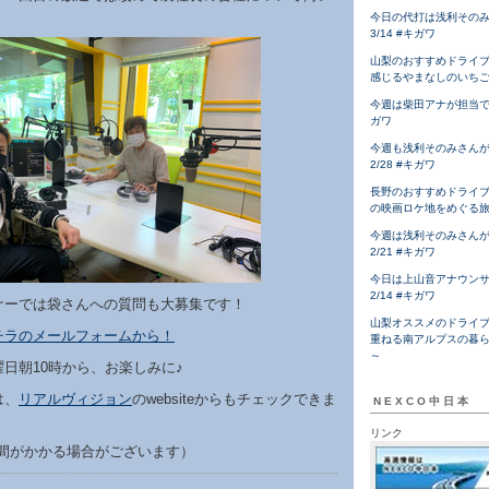
！
今日の代打は浅利その
3/14 #キガワ
山梨のおすすめドライ
感じるやまなしのいち
今週は柴田アナが担当です！
ガワ
今週も浅利そのみさん
2/28 #キガワ
長野のおすすめドライ
の映画ロケ地をめぐる
今週は浅利そのみさん
2/21 #キガワ
今日は上山音アナウン
2/14 #キガワ
ナーでは袋さんへの質問も大募集です！
山梨オススメのドライ
チラのメールフォームから！
重ねる南アルプスの暮
～
日朝10時から、お楽しみに♪
は、
リアルヴィジョン
のwebsiteからもチェックできま
NEXCO中日本
リンク
時間がかかる場合がございます）