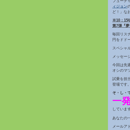
フューチャ
ィジョン
ど！」な
※10：1
第7弾『
毎回リス
円をドド
スペシャ
メッセー
今回は先
オシのマ
試乗を担
登場です
そ・し・
一
していま
あなたの
メールアドレ