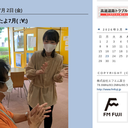
7月 2日 (金)
7月( ;∀;)
«
2026年3月
日
月
火
水
1
2
3
4
8
9
10
11
1
15
16
17
18
1
22
23
24
25
2
29
30
31
COPYRIGHT (
株式会社エフエム富士
78.6MHz/83.0MHz/80.
http://www.fmfuji.jp