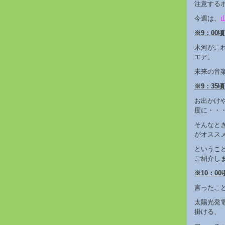
注意する
今週は、
※9：00
木河がこ
エア。
未来の音
※9：35
お出かけ
度に・・
そんなと
がオスス
というこ
ご紹介し
※10：00頃
言ったこ
太陽光発
掛ける、