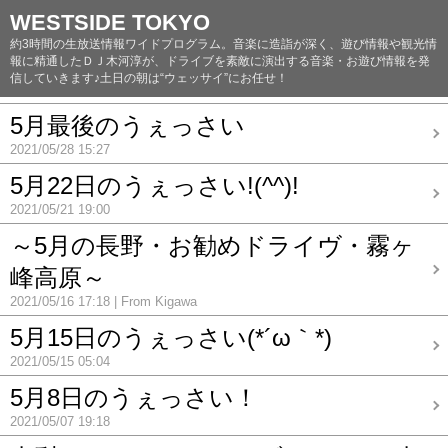
WESTSIDE TOKYO
約3時間の生放送情報ワイドプログラム。音楽に造詣が深く、遊び情報や観光情
報に精通したＤＪ木河淳が、ドライブを素敵に演出する音楽・お遊び情報を発
信していきます♪土日の朝は“ウェッサイ”にお任せ！
5月最後のうぇっさい
2021/05/28 15:27
5月22日のうぇっさい!(^^)!
2021/05/21 19:00
～5月の長野・お勧めドライヴ・霧ヶ
峰高原～
2021/05/16 17:18
From Kigawa
5月15日のうぇっさい(*´ω｀*)
2021/05/15 05:04
5月8日のうぇっさい！
2021/05/07 19:18