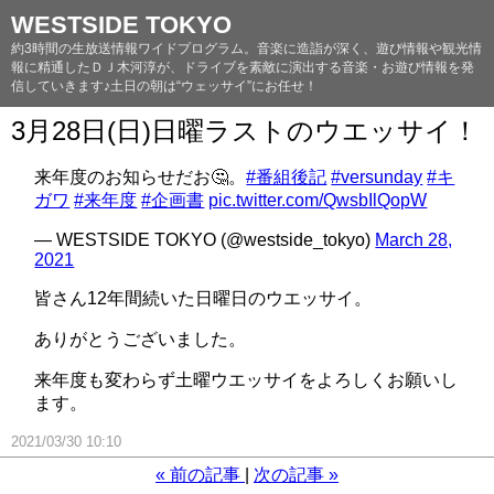
WESTSIDE TOKYO
約3時間の生放送情報ワイドプログラム。音楽に造詣が深く、遊び情報や観光情
報に精通したＤＪ木河淳が、ドライブを素敵に演出する音楽・お遊び情報を発
信していきます♪土日の朝は“ウェッサイ”にお任せ！
3月28日(日)日曜ラストのウエッサイ！
来年度のお知らせだお🤔。
#番組後記
#versunday
#キ
ガワ
#来年度
#企画書
pic.twitter.com/QwsbIlQopW
— WESTSIDE TOKYO (@westside_tokyo)
March 28,
2021
皆さん12年間続いた日曜日のウエッサイ。
ありがとうございました。
来年度も変わらず土曜ウエッサイをよろしくお願いし
ます。
2021/03/30 10:10
«
前の記事
次の記事
»