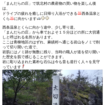
「まんだらの庄」で筑北村の農産物の買い物を楽しん後
は、
ドライブの疲れを癒しに日帰り入浴ができる
西条温泉と
くら
に向かいます
西条温泉とくらに向かう途中、少し寄り道。
「まんだらの庄」から車でおよそ１５分ほどの所に大切通
しと呼ばれる名所があります。
ここは青柳地区のはずれ、麻績村へ通じる岩山をノミで削
って切り開いた道で、
岩肌にはノミ跡が無数に残り、当時の職人が道を切り開い
た歴史を肌で感じることができます。
岩に彫り込まれた素朴な石仏は今も昔も道行く人々を見守
っています