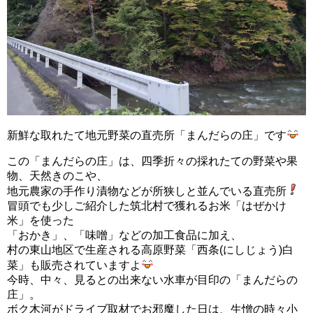
新鮮な取れたて地元野菜の直売所「まんだらの庄」です
この「まんだらの庄」は、四季折々の採れたての野菜や果
物、天然きのこや、
地元農家の手作り漬物などが所狭しと並んでいる直売所
冒頭でも少しご紹介した筑北村で獲れるお米「はぜかけ
米」を使った
「おかき」、「味噌」などの加工食品に加え、
村の東山地区で生産される高原野菜「西条(にしじょう)白
菜」も販売されていますよ
今時、中々、見るとの出来ない水車が目印の「まんだらの
庄」。
ボク木河がドライブ取材でお邪魔した日は、生憎の時々小