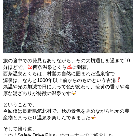
旅の途中での発見もありながら、その大切通しを過ぎて10
分ほどで、
西条温泉とくら
に到着。
西条温泉とくらは、村営の自然に囲まれた温泉宿で、
源泉は、なんと1000年以上前からのものという古湯
気温や光の加減で日によって色が変わり、硫黄の香りや濃
厚な湯ざわりが特徴の温泉です
ということで、
今回僕は長野県筑北村で、秋の景色を眺めながら地元の農
産物とまったり温泉を楽しんできました
そして帰り道、
この「Safety Drive Plus」のコーナーでご紹介した