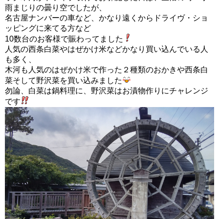
雨まじりの曇り空でしたが、
名古屋ナンバーの車など、かなり遠くからドライヴ・ショ
ッピングに来てる方など
10数台のお客様で賑わってました
人気の西条白菜やはぜかけ米などかなり買い込んでいる人
も多く、
木河も人気のはぜかけ米で作った２種類のおかきや西条白
菜そして野沢菜を買い込みました
勿論、白菜は鍋料理に、野沢菜はお漬物作りにチャレンジ
です