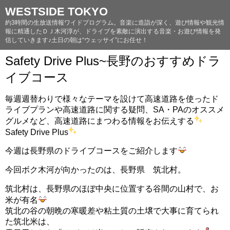
WESTSIDE TOKYO
約3時間の生放送情報ワイドプログラム。音楽に造詣が深く、遊び情報や観光情
報に精通したＤＪ木河淳が、ドライブを素敵に演出する音楽・お遊び情報を発
信していきます♪土日の朝は“ウェッサイ”にお任せ！
Safety Drive Plus~長野のおすすめドラ
イブコース
毎週週替わりで様々なテーマを設けて高速道路を使ったド
ライブプランや高速道路に関する疑問、SA・PAのオススメ
グルメなど、高速道路にまつわる情報をお伝えする
Safety Drive Plus
今週は長野県のドライブコースをご紹介します
今回ボク木河が向かったのは、長野県 筑北村。
筑北村は、長野県のほぼ中央に位置する谷間の山村で、お
米が有名
筑北の谷の朝晩の寒暖差や粘土質の土壌で大事に育てられ
た筑北米は、