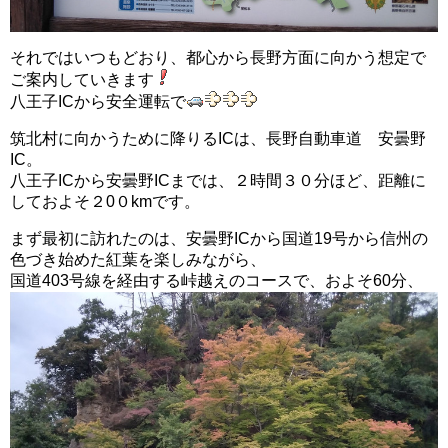
それではいつもどおり、都心から長野方面に向かう想定で
ご案内していきます
八王子ICから安全運転で
筑北村に向かうために降りるICは、長野自動車道 安曇野
IC。
八王子ICから安曇野ICまでは、２時間３０分ほど、距離に
しておよそ２0０kmです。
まず最初に訪れたのは、安曇野ICから国道19号から信州の
色づき始めた紅葉を楽しみながら、
国道403号線を経由する峠越えのコースで、およそ60分、