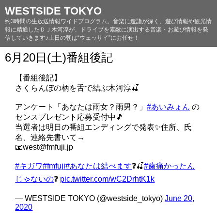
WESTSIDE TOKYO
約3時間の生放送情報ワイドプログラム。音楽に造詣が深く、遊び情報や観光情
報に精通したＤＪ木河淳が、ドライブを素敵に演出する音楽・お遊び情報を発
信していきます♪土日の朝は“ウェッサイ”にお任せ！
6月20日(土)番組後記
【番組後記】
さくらんぼの柄を舌で結ぶ木河淳🍒
アンケート「あなたは雨女？雨男？」
#あいみょん
の
センスプレゼント応募受付中🎵
当選者は明日の番組エンディングで発表✨住所、氏
名、連絡先書いて→
📧west@fmfuji.jp
#キガワ
#fmfuji
#あなたは結べます
❓🍒
#歯痛かったん
じゃないの
❓
pic.twitter.com/wC2DrhtK1k
— WESTSIDE TOKYO (@westside_tokyo)
June 20,
2020