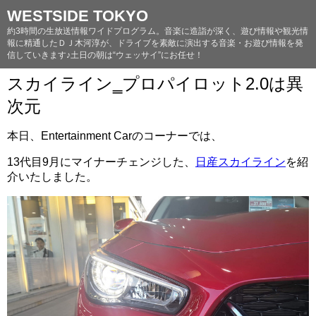
WESTSIDE TOKYO
約3時間の生放送情報ワイドプログラム。音楽に造詣が深く、遊び情報や観光情
報に精通したＤＪ木河淳が、ドライブを素敵に演出する音楽・お遊び情報を発
信していきます♪土日の朝は“ウェッサイ”にお任せ！
スカイライン‗プロパイロット2.0は異
次元
本日、Entertainment Carのコーナーでは、
13代目9月にマイナーチェンジした、
日産
スカイライン
を紹
介いたしました。