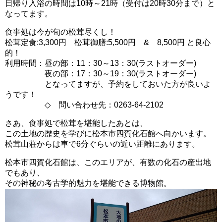
日帰り入浴の時間は10時～21時（受付は20時30分まで）と
なってます。
食事処は今が旬の松茸尽くし！
松茸定食:3,300円 松茸御膳:5,500円 & 8,500円 と良心
的！
利用時間：昼の部：11：30～13：30(ラストオーダー)
夜の部：17：30～19：30(ラストオーダー)
となってますが、予約をしておいた方が良いよ
うです！
◇ 問い合わせ先：0263-64-2102
さあ、食事処で松茸を堪能したあとは、
この土地の歴史を学びに松本市四賀化石館へ向かいます。
松茸山荘からは車で6分ぐらいの近い距離にあります。
松本市四賀化石館は、このエリアが、有数の化石の産出地
でもあり、
その神秘の考古学的魅力を堪能できる博物館。