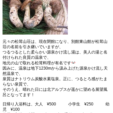
元々の松茸山荘は、現在閉館になり、別館東山館が松茸山
荘の名前を引き継いでいますが、
つるつるとした柔らかい源泉かけ流し湯は、美人の湯と名
付けられた良質の温泉で、
地元の山で取れる松茸料理が有名です
因みに、温泉は地下1230mから汲み上げた源泉かけ流し天
然温泉で、
泉質はナトリウム炭酸水素塩泉。正に、つるとろ感がたま
らない泉質で、
そのうえ、晴れた日には北アルプスが遥かに望める展望風
呂となってます！
日帰り入浴料は、大人 ¥500 小学生 ¥250 幼
児 ¥100