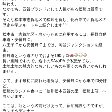
味わえ、
なかでも、四賀ブランドとして人気がある松茸は最高で
す。
そんな松本市志賀地区で松茸を食し、化石館で四賀地区の
歴史を学ぶルートをご紹介します
松本市 志賀地区へ向かうために利用するICは、長野自動
車道・安曇野IC。
八王子ICから安曇野ICまでは、岡谷ジャンクションを経
由、
長野道という道のりでおよそ190キロ
長い距離ですので、途中のSAのPAで休憩がてら、
土地土地の魅力的なおいしいものを頂くのも良いかもしれ
ません。
さて、まず最初に訪れた場所は、安曇野ICから車で20分ほ
ど。
松茸のランチを食べに「信州松本四賀の里 松茸山荘」へ
向かいます。
ここは、荘という名前だけあって、宿泊施設なのですが、
ランチやディナー、