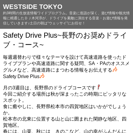
WESTSIDE TOKYO
約3時間の生放送情報ワイドプログラム。音楽に造詣が深く、遊び情報や観光情
報に精通したＤＪ木河淳が、ドライブを素敵に演出する音楽・お遊び情報を発
信していきます♪土日の朝は“ウェッサイ”にお任せ！
Safety Drive Plus~長野のお奨めドライ
ブ・コース~
毎週週替わりで様々なテーマを設けて高速道路を使ったド
ライブプランや高速道路に関する疑問、SA・PAのオススメ
グルメなど、高速道路にまつわる情報をお伝えする
Safety Drive Plus
月の3週目は、長野県のドライブコースです
今回ご紹介する場所は秋が深まったこの時期にピッタリな
スポット。
食に癒やしに、長野県松本市の四賀地区はいかがでしょう
か。
松本市の北東に位置する山と山に囲まれた閑静な地区、四
賀地区。
春には、山菜、秋には きのこなど、山の幸がふんだんに