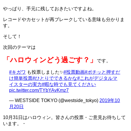
やっぱり、手元に残しておきたいですよね。
レコードやカセットが再ブレークしている意味も分かりま
す。
そして！
次回のテーマは
「ハロウィンどう過ごす？」
です。
#キガワ
も投票しました✨
#投票動画
#ポチッと押すだ
け簡単投票
#ひとりでできるかな
#これがデジタルマ
イスターの実力
#暇な時でも見てください
pic.twitter.com/TYbYAvKmz7
— WESTSIDE TOKYO (@westside_tokyo)
2019年10
月20日
10月31日はハロウィン。皆さんの投票・ご意見お待ちして
います。・