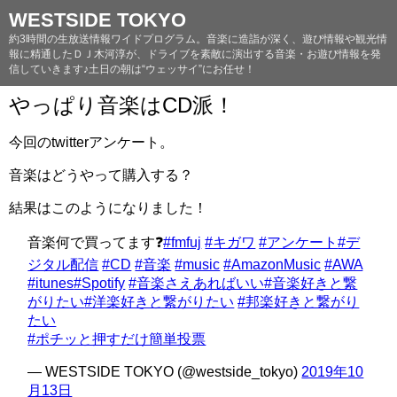
WESTSIDE TOKYO
約3時間の生放送情報ワイドプログラム。音楽に造詣が深く、遊び情報や観光情
報に精通したＤＪ木河淳が、ドライブを素敵に演出する音楽・お遊び情報を発
信していきます♪土日の朝は“ウェッサイ”にお任せ！
やっぱり音楽はCD派！
今回のtwitterアンケート。
音楽はどうやって購入する？
結果はこのようになりました！
音楽何で買ってます❓
#fmfuj
#キガワ
#アンケート
#デ
ジタル配信
#CD
#音楽
#music
#AmazonMusic
#AWA
#itunes
#Spotify
#音楽さえあればいい
#音楽好きと繋
がりたい
#洋楽好きと繋がりたい
#邦楽好きと繋がり
たい
#ポチッと押すだけ簡単投票
— WESTSIDE TOKYO (@westside_tokyo)
2019年10
月13日