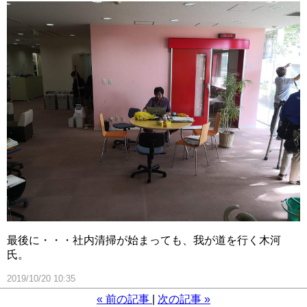
最後に・・・社内清掃が始まっても、我が道を行く木河
氏。
2019/10/20 10:35
«
前の記事
次の記事
»