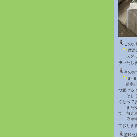
このお
敷居
スタッフ
決いたし
今のお
8月
荷室が二
つ置ける
そして下
くなって
また安全
て、前走
停車する
ておりま
韮崎北