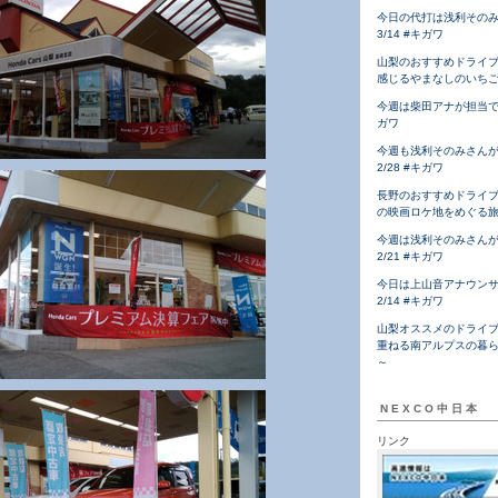
今日の代打は浅利その
3/14 #キガワ
山梨のおすすめドライ
感じるやまなしのいち
今週は柴田アナが担当です！
ガワ
今週も浅利そのみさん
2/28 #キガワ
長野のおすすめドライ
の映画ロケ地をめぐる
今週は浅利そのみさん
2/21 #キガワ
今日は上山音アナウン
2/14 #キガワ
山梨オススメのドライ
重ねる南アルプスの暮
～
NEXCO中日本
リンク