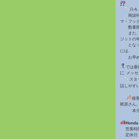
只今
商談特典
マ・フッ
数量限定
また、フ
ジットの年
となって
には、
お早めに
では最
|こ メッ
スタ
話しやす
接
梶原さん
本当に
Hond
営業時間:1
定休日 毎