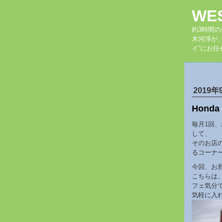
WE
約3時間
木河淳が
イ”にお任
2019年
Hond
毎月1回、
して、
そのお店
るコーナ
今回、お邪魔
こちらは
フェ気分
気軽に入