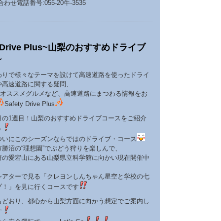
せ電話番号:055-20牛-3535
ty Drive Plus~山梨のおすすめドライブ
~
わりで様々なテーマを設けて高速道路を使ったドライ
や高速道路に関する疑問、
Aのオススメグルメなど、高速道路にまつわる情報をお
Safety Drive Plus
月の1週目！山梨のおすすめドライブコースをご紹介
う
ついにこのシーズンならではのドライブ・コース
市勝沼の“理想園”でぶどう狩りを楽しんで、
府の愛宕山にある山梨県立科学館に向かい現在開催中
シアターで見る「クレヨンしんちゃん星空と学校の七
ゾ！」を見に行くコースです
もどおり、都心から山梨方面に向かう想定でご案内し
す