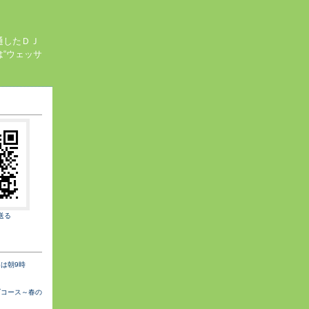
通したＤＪ
“ウェッサ
送る
は朝9時
ブコース～春の