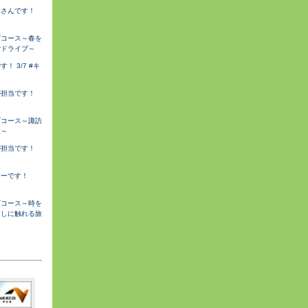
みさんです！
ブコース～春を
ごドライブ～
 3/7 #キ
が担当です！
ブコース～諏訪
旅～
が担当です！
サーです！
ブコース～時を
らしに触れる旅