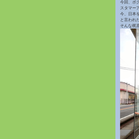
今回、ボク
スタマー
今、日本
と言われ
そんな梶