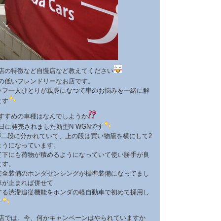
店の特徴など自慢店など教えてください
の低いフレンドリーなお店です。
一人ひとりが親身になつて車のお悩みを一緒に解
ます
すすめの車種はなんでしようか
9日に発売されました新型N-WGNです
段に分かれていて、上の段は買い物籠を横にして2
ようになっています。
にも荷物が積めるようになっていて使い勝手が良
ます。
装備のホンダセンシングが標準装備になってまし
車が止まれば併せて
渋滞追従機能をホンダの軽自動車で初めて採用し
す
店では、今、何かキャンベーンはやられていますか