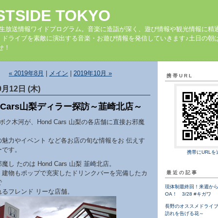
STSIDE TOKYO
の生放送情報ワイドプログラム。音楽に造詣が深く、遊び情報や観光情報に精
、ドライブを素敵に演出する音楽・お遊び情報を発信していきます♪土日の朝は
せ！
« 2019年8月
|
メイン
|
2019年10月 »
携帯URL
9月12日 (木)
a Cars山梨ディラー探訪～韮崎北店～
ボク木河が、Hond Cars 山梨の各店舗に直接お邪魔
の魅力やイベント など各お店の旬な情報をお 伝えす
ーです。
携帯にURLを
し たのは Hond Cars 山梨 韮崎北店。
、建物もポップで充実したドリンクバーを完備したカ
最近の記事
で
現体制最終回！来週から
れるフレンド リーな店舗。
OA！ 3/28 #キガワ
長野のオススメドライ
訪れを告げる花～