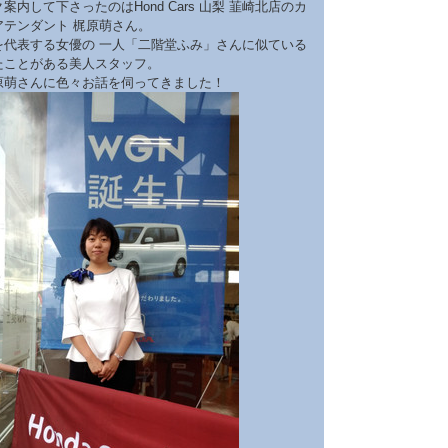
案内して下さったのはHond Cars 山梨 韮崎北店のカ
アテンダント 梶原萌さん。
を代表する女優の 一人「二階堂ふみ」さんに似ている
たことがある美人スタッフ。
原萌さんに色々お話を伺ってきました！