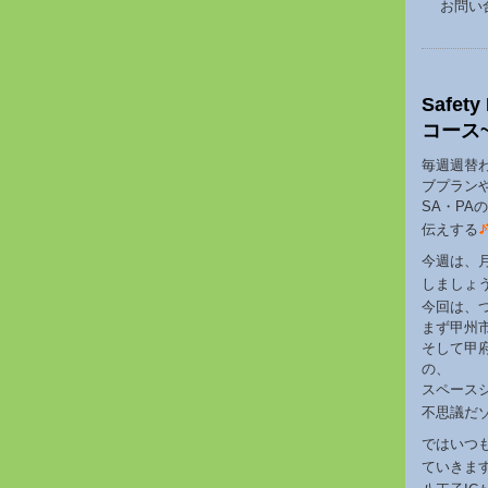
お問い合わ
Safe
コース
毎週週替
ブプラン
SA・P
伝えする
今週は、
しましょ
今回は、
まず甲州
そして甲
の、
スペース
不思議だ
ではいつ
ていきま