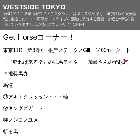
WESTSIDE TOKYO
約3時間の生放送情報ワイドプログラム。音楽に造詣が深く、遊び情報や観光情
報に精通したＤＪ木河淳が、ドライブを素敵に演出する音楽・お遊び情報を発
信していきます♪土日の朝は“ウェッサイ”にお任せ！
Get Horseコーナー！
東京11R 第32回 根岸ステークスGⅢ 1400m ダート
「『斬れば来る？』の競馬ライター」加藤さんの予想
＊推奨馬券
馬連
②アキトクレッセン・・・軸
⑦キングズガード
⑭ノンコノユメ
斬る馬