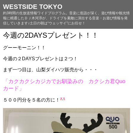
WESTSIDE TOKYO
約3時間の生放送情報ワイドプログラム。音楽に造詣が深く、遊び情報や観光情
報に精通したＤＪ木河淳が、ドライブを素敵に演出する音楽・お遊び情報を発
信していきます♪土日の朝は“ウェッサイ”にお任せ！
今週の2DAYSプレゼント！！
グーーモーニン！！
今週の２DAYSプレゼントは２つ！
まず一つ目は、山梨ダイハツ販売から・・・
「カクカクシカジカでお馴染みの カクシカ君Quo
カード」
５００円分を５名の方に！