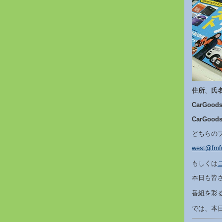
住所
、
氏
CarGoo
CarGoods
どちらの
west@fmfu
もしくは
本日も皆
番組を彩
では、本