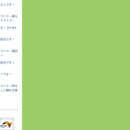
みさんです！
ブコース～春を
ごドライブ～
 3/7 #キ
が担当です！
ブコース～諏訪
旅～
が担当です！
サーです！
ブコース～時を
らしに触れる旅