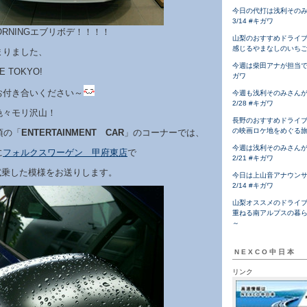
今日の代打は浅利その
3/14 #キガワ
MORNINGエブリボデ！！！！
山梨のおすすめドライ
感じるやまなしのいち
まりました、
今週は柴田アナが担当です！
E TOKYO!
ガワ
お付き合いください～
今週も浅利そのみさん
2/28 #キガワ
色々モリ沢山！
長野のおすすめドライ
の映画ロケ地をめぐる
頃の「
ENTERTAINMENT CAR
」のコーナーでは、
今週は浅利そのみさん
に
フォルクスワーゲン 甲府東店
で
2/21 #キガワ
試乗した模様をお送りします。
今日は上山音アナウン
2/14 #キガワ
山梨オススメのドライ
重ねる南アルプスの暮
～
NEXCO中日本
リンク