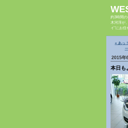
WE
約3時間
木河淳が
イ”にお任
« あ
2015年
本日も