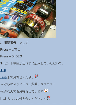
名
、
電話番号
、そして、
dsPress＋ガラコ
Press
＋Dr.DEO
プレゼント希望か忘れずに記入していただいて、
ji.jp
こちら
までお寄せください
さんからのメッセージ、質問、リクエスト
るものなんでもお待ちしています
日もよろしくお付き合いください～