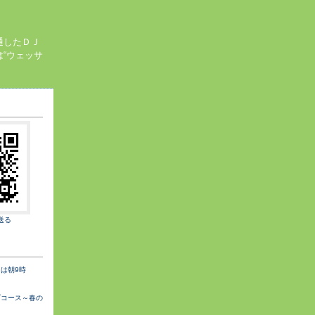
通したＤＪ
“ウェッサ
送る
は朝9時
ブコース～春の