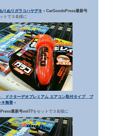
 ぬりぬりガラコハヤデキ
＋
CarGoodsPress最新号
ットで３名様に
ト ドクターデオプレミアム エアコン取付タイプ ブ
ッキ無香
＋
sPress最新号vol77
をセットで３名様に