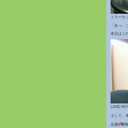
ミラーカ
「あっ、
本日はこ
LAND 
そして、
先週
EN