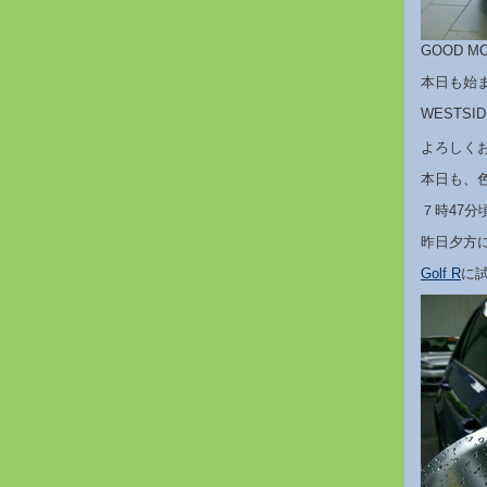
GOOD 
本日も始
WESTSID
よろしく
本日も、
７時47分
昨日夕方
Golf R
に