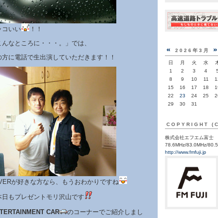
ッコいい
！！
こんなところに・・・。」では、
«
2026年3月
の方に電話で生出演していただきます！！
日
月
火
水
1
2
3
4
8
9
10
11
1
15
16
17
18
1
22
23
24
25
2
29
30
31
COPYRIGHT (
株式会社エフエム富士
78.6MHz/83.0MHz/80.
http://www.fmfuji.jp
ROVERが好きな方なら、もうおわかりですね
本日もプレゼントモリ沢山です
TERTAINMENT CAR
のコーナーでご紹介しまし