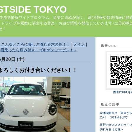
STSIDE TOKYO
の生放送情報ワイドプログラム。音楽に造詣が深く、遊び情報や観光情報に精
、ドライブを素敵に演出する音楽・お遊び情報を発信していきます♪土日の朝は
せ！
っ！こんなところに優しさ溢れる木の鞄！！
|
メイン
|
携帯URL
一度乗ったら病み付き！ゴキゲンワーゲン！ »
6月20日 (土)
よろしくお付き合いください！！
携帯にURLを
最近の記事
現体制最終回！来週から
OA！ 3/28 #キガワ
長野のオススメドライ
訪れを告げる花～