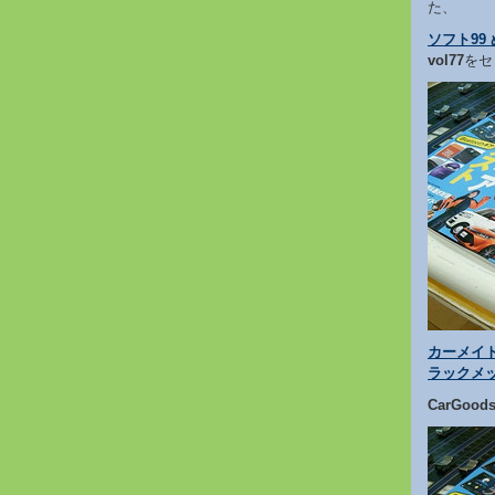
た、
ソフト99
vol77
をセ
カーメイ
ラックメ
CarGood