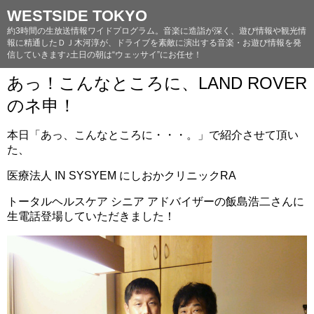
WESTSIDE TOKYO
約3時間の生放送情報ワイドプログラム。音楽に造詣が深く、遊び情報や観光情
報に精通したＤＪ木河淳が、ドライブを素敵に演出する音楽・お遊び情報を発
信していきます♪土日の朝は“ウェッサイ”にお任せ！
あっ！こんなところに、LAND ROVER
のネ申！
本日「あっ、こんなところに・・・。」で紹介させて頂い
た、
医療法人 IN SYSYEM にしおかクリニックRA
トータルヘルスケア シニア アドバイザーの飯島浩二さんに
生電話登場していただきました！