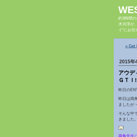
WE
約3時間
木河淳が
イ”にお任
« Ge
2015年
アウデ
ＧＴＩ!
昨日のEN
昨日は両
ましたが
そんな中
きました
両角先生