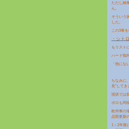
ただし納車
ん。
そういう
した。
この3車
・
シトロ
もリスト
ハード指向
「他にな
ちなみに
見”してき
現状では
ポロも同様
欧州車の
品類更新
1～2年後