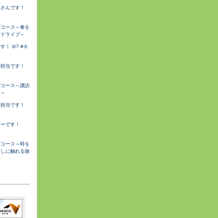
みさんです！
ブコース～春を
ごドライブ～
 3/7 #キ
が担当です！
ブコース～諏訪
旅～
が担当です！
サーです！
ブコース～時を
らしに触れる旅