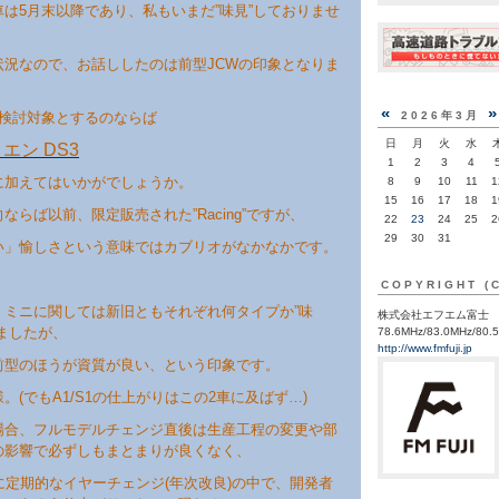
は5月末以降であり、私もいまだ”味見”しておりませ
状況なので、お話ししたのは前型JCWの印象となりま
«
を検討対象とするのならば
2026年3月
日
月
火
水
エン DS3
1
2
3
4
に加えてはいかがでしょうか。
8
9
10
11
1
15
16
17
18
1
ならば以前、限定販売された”Racing”ですが、
22
23
24
25
2
29
30
31
い」愉しさという意味ではカブリオがなかなかです。
COPYRIGHT (
、ミニに関しては新旧ともそれぞれ何タイプか”味
株式会社エフエム富士
ましたが、
78.6MHz/83.0MHz/80.
http://www.fmfuji.jp
前型のほうが資質が良い、という印象です。
。(でもA1/S1の仕上がりはこの2車に及ばず…)
場合、フルモデルチェンジ直後は生産工程の変更や部
の影響で必ずしもまとまりが良くなく、
に定期的なイヤーチェンジ(年次改良)の中で、開発者