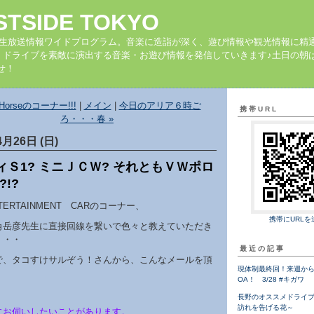
STSIDE TOKYO
の生放送情報ワイドプログラム。音楽に造詣が深く、遊び情報や観光情報に精
、ドライブを素敵に演出する音楽・お遊び情報を発信していきます♪土日の朝は
せ！
t Horseのコーナー!!!
|
メイン
|
今日のアリア６時ご
携帯URL
ろ・・・春 »
4月26日 (日)
ィＳ1? ミニＪＣＷ? それともＶＷポロ
?!?
TERTAINMENT CARのコーナー、
携帯にURLを
角岳彦先生に直接回線を繋いで色々と教えていただき
・・・
最近の記事
で、タコすけサルぞう！さんから、こんなメールを頂
現体制最終回！来週から
。
OA！ 3/28 #キガワ
長野のオススメドライ
訪れを告げる花～
にお伺いしたいことがあります。