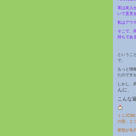
実は友人
いて意見
私はアウ
そこで、
持ちであ
というこ
で、
もっと情
たのです
しかし、
んに、
こんな
ミニJC
の型」と
新型が先月