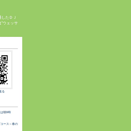
通したＤＪ
“ウェッサ
送る
は朝9時
ブコース～春の