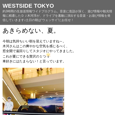
WESTSIDE TOKYO
約3時間の生放送情報ワイドプログラム。音楽に造詣が深く、遊び情報や観光情
報に精通したＤＪ木河淳が、ドライブを素敵に演出する音楽・お遊び情報を発
信していきます♪土日の朝は“ウェッサイ”にお任せ！
あきらめない、夏。
今朝は気持ちいい朝を迎えていますね～。
木河さんはこの爽やかな空気を感じるべく、
窓全開で遠回りしてスタジオにやってきました。
これが夏にできる贅沢の１つ
車好きにはたまらない！と言っています。