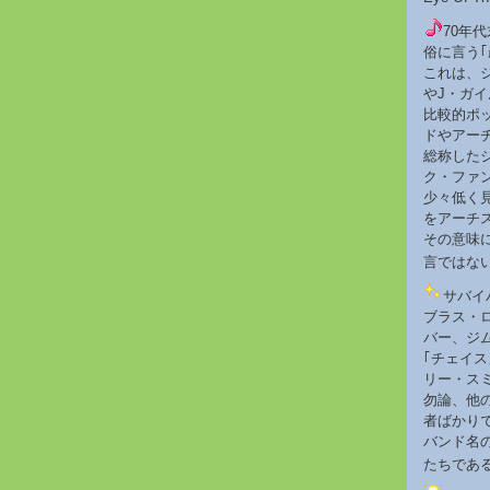
70年
俗に言う｢
これは、
やJ・ガ
比較的ポ
ドやアー
総称した
ク・ファ
少々低く
をアーチ
その意味
言ではな
サバイ
ブラス・
バー、ジ
｢チェイ
リー・ス
勿論、他
者ばかり
バンド名
たちであ