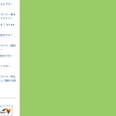
みさんです！
ブコース～春を
ごドライブ～
 3/7 #キ
が担当です！
ブコース～諏訪
旅～
が担当です！
サーです！
ブコース～時を
らしに触れる旅