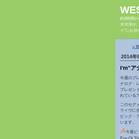
WE
約3時間
木河淳が
イ”にお任
«
2014年
I'm"
今週のプ
ナログ・
プレゼン
れている
このセグ
ライヴに
ピック・
います。
今週ピッ
Eye Of Th