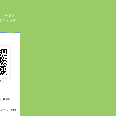
通したＤＪ
“ウェッサ
送る
は朝9時
ブコース～春の