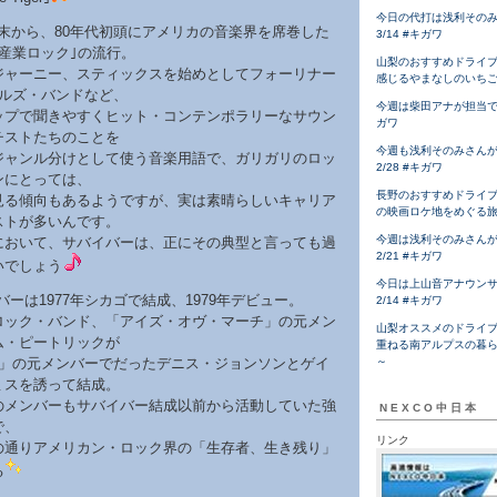
今日の代打は浅利その
代末から、80年代初頭にアメリカの音楽界を席巻した
3/14 #キガワ
産業ロック｣の流行。
山梨のおすすめドライ
ジャーニー、スティックスを始めとしてフォーリナー
感じるやまなしのいち
イルズ・バンドなど、
今週は柴田アナが担当です！
ップで聞きやすくヒット・コンテンポラリーなサウン
ガワ
チストたちのことを
今週も浅利そのみさん
ジャンル分けとして使う音楽用語で、ガリガリのロッ
2/28 #キガワ
ンにとっては、
長野のおすすめドライ
見る傾向もあるようですが、実は素晴らしいキャリア
の映画ロケ地をめぐる
ストが多いんです。
今週は浅利そのみさん
において、サバイバーは、正にその典型と言っても過
2/21 #キガワ
いでしょう
今日は上山音アナウン
バーは1977年シカゴで結成、1979年デビュー。
2/14 #キガワ
ロック・バンド、「アイズ・オヴ・マーチ」の元メン
山梨オススメのドライ
ム・ピートリックが
重ねる南アルプスの暮
ス」の元メンバーでだったデニス・ジョンソンとゲイ
～
ミスを誘って結成。
のメンバーもサバイバー結成以前から活動していた強
NEXCO中日本
で、
リンク
の通りアメリカン・ロック界の「生存者、生き残り」
る