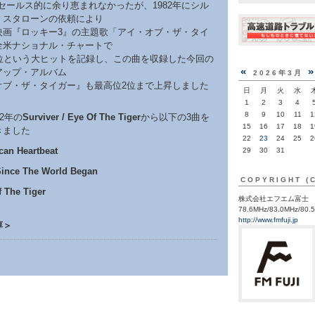
セールス的に余り恵まれなかったが、1982年にシル
・スタローンの依頼により
映画『ロッキー3』の主題歌「アイ・オブ・ザ・タイ
全米ナショナル・チャートで
1位という大ヒットを記録し、この曲を収録した今回の
«
アップ・アルバム
2026年3月
オブ・ザ・タイガー』も最高位2位まで上昇しました
日
月
火
水
1
2
3
4
8
9
10
11
1
82年の
Surviver / Eye Of The Tiger
から以下の3曲を
15
16
17
18
1
きました
22
23
24
25
2
rican Heartbeat
29
30
31
Since The World Began
COPYRIGHT (
e Of The Tiger
株式会社エフエム富士
78.6MHz/83.0MHz/80.
http://www.fmfuji.jp
淳＞