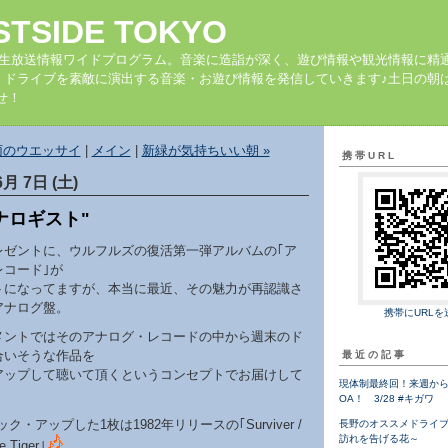
STSIDE TOKYO
の生放送情報ワイドプログラム。音楽に造詣が深く、遊び情報や観光情報に精
、ドライブを素敵に演出する音楽・お遊び情報を発信していきます♪土日の朝は
せ！
 雨のウエッサイ
|
メイン
|
新緑が気持ちいい朝 »
携帯URL
6月 7日 (土)
アナロギスト"
レゼントに、ウルフルズの復活第一弾アルバムの｢ア
レコード｣が
トになってますが、本当に最近、その魅力が再認識さ
アナログ盤。
携帯にURLを
メントではそのアナログ・レコードの中から週末のド
合いそうな作品を
最近の記事
アップして聴いて頂くというコンセプトでお届けして
現体制最終回！来週から
OA！ 3/28 #キガワ
ク・アップした1枚は1982年リリースの｢Surviver /
長野のオススメドライ
訪れを告げる花～
e Tiger｣