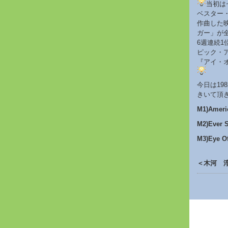
当初は
ベスター
作曲した
ガー」が
6週連続
ピック・
『アイ・
今日は19
きいて頂
M1)Ame
M2)Ever 
M3)Ey
＜木河 