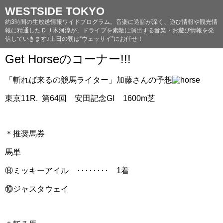
WESTSIDE TOKYO
約3時間の生放送情報ワイドプログラム。音楽に造詣が深く、遊び情報や観光情
報に精通したＤＪ木河淳が、ドライブを素敵に演出する音楽・お遊び情報を発
信していきます♪土日の朝は“ウェッサイ”にお任せ！
Get Horseのコーナー!!!
「斬れば来るの競馬ライター」加藤さんの予想
東京11R. 第64回 安田記念GⅠ 1600m芝
＊推奨馬券
馬単
⑧ミッキーアイル ････････ 1着
⑩ジャスタウェイ