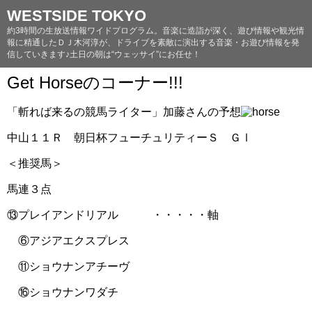
WESTSIDE TOKYO
約3時間の生放送情報ワイドプログラム。音楽に造詣が深く、遊び情報や観光情
報に精通したＤＪ木河淳が、ドライブを素敵に演出する音楽・お遊び情報を発
信していきます♪土日の朝は“ウェッサイ”にお任せ！
Get Horseのコーナー!!!
「斬れば来るの競馬ライター」加藤さんの予想
中山１１Ｒ 朝日杯フューチュリティーＳ ＧⅠ
＜推奨馬＞
馬連３点
⑬プレイアンドリアル ・・・・・軸
⑥アジアエクスプレス
⑪ショウナンアチーヴ
⑯ショウナンワダチ