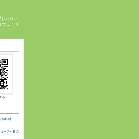
通したＤＪ
“ウェッサ
送る
は朝9時
ブコース～春の