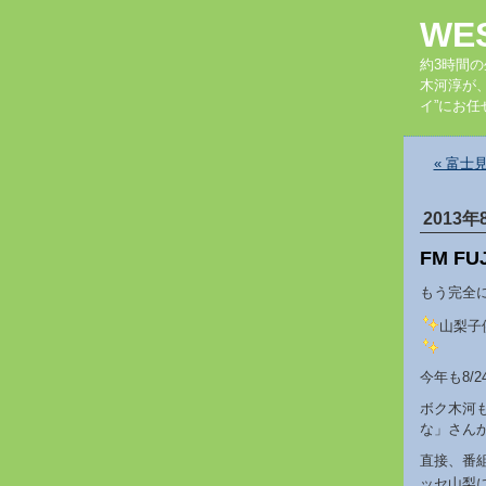
WE
約3時間
木河淳が
イ”にお任
« 富士
2013年
FM F
もう完全に
山梨子
今年も8/
ボク木河
な」さん
直接、番
ッセ山梨