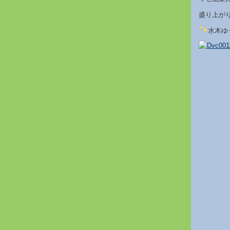
盛り上が
水木ゆ