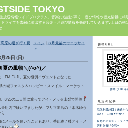
STSIDE TOKYO
の生放送情報ワイドプログラム。音楽に造詣が深く、遊び情報や観光情報に精
、ドライブを素敵に演出する音楽・お遊び情報を発信していきます♪土日の朝は
せ！
見高原の過ぎ行く夏
|
メイン
|
８月最後のウエッサイ
携帯URL
»
8月25日 (日)
UJI夏の風物＼(^o^)／
、FM FUJI、夏の恒例イヴェントとなった
供の城フェスタ＆ハッピー・スマイル・マーケット
携帯にURLを
24、8/25の二日間に渡ってアイ・メッセ山梨で開催
最近の記事
も番組内で騒いでましたが、フリマ出店の「水木ゆう
現体制最終回！来週から
から
OA！ 3/28 #キガワ
組にメールを頂いたこともあり、番組終了後アイ・メ
長野のオススメドライ
訪れを告げる花～
に直行