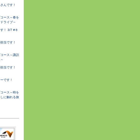
みさんです！
ブコース～春を
ごドライブ～
 3/7 #キ
が担当です！
ブコース～諏訪
旅～
が担当です！
サーです！
ブコース～時を
らしに触れる旅