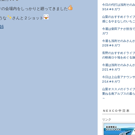
今日の代打は浅利その
りの会場内をしっかりと廻ってきました
3/14 #キガワ
山梨のおすすめドライ
うな
さんと２ショット
感じるやまなしのいち
今週は柴田アナが担当です！
ガワ
今週も浅利そのみさん
2/28 #キガワ
長野のおすすめドライ
の映画ロケ地をめぐる
今週は浅利そのみさん
2/21 #キガワ
今日は上山音アナウン
2/14 #キガワ
山梨オススメのドライ
重ねる南アルプスの暮
～
NEXCO中日本
リンク