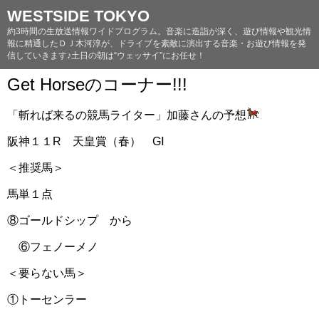
WESTSIDE TOKYO
約3時間の生放送情報ワイドプログラム。音楽に造詣が深く、遊び情報や観光情
報に精通したＤＪ木河淳が、ドライブを素敵に演出する音楽・お遊び情報を発
信していきます♪土日の朝は“ウェッサイ”にお任せ！
Get Horseのコーナー!!!
「斬れば来るの競馬ライター」加藤さんの予想
阪神１１R 天皇賞（春） GⅠ
＜推奨馬＞
馬単１点
⑧ゴールドシップ から
⑥フェノーメノ
＜要らない馬＞
①トーセンラー