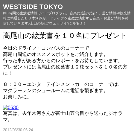
WESTSIDE TOKYO
約3時間の生放送情報ワイドプログラム。音楽に造詣が深く、遊び情報や観光情
報に精通したＤＪ木河淳が、ドライブを素敵に演出する音楽・お遊び情報を発
信していきます♪土日の朝は“ウェッサイ”にお任せ！
高尾山の絵葉書を１０名にプレゼント
今日のドライブ・コンパスのコーナーで、
高尾山周辺のオススメスポットをご紹介します。
行った事がある方からのレポートをお待ちしています。
プレゼントには高尾山の絵葉書１２枚セットを１０名の方
に！
８：００～エンターテインメントカーのコーナーでは、
マクラーレンのショールームに電話を繋ぎます。
お楽しみに。
写真は、去年木河さんが富士山五合目から送ったジオラ
マ。
2012/06/30 06:24