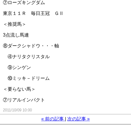
⑦ローズキングダム
東京１１Ｒ 毎日王冠 ＧⅡ
＜推奨馬＞
3点流し馬連
⑧ダークシャドウ・・・軸
④ナリタクリスタル
⑨シンゲン
⑩ミッキ－ドリーム
＜要らない馬＞
⑦リアルインパクト
2011/10/09 10:00
«
前の記事
次の記事
»