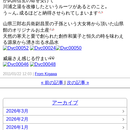
が武田信玄の命を受けて
川浦之湯を改修したというルーツがあるとのこと｡
う～ん､成るほどと納得させられてしまいます
山県三郎右兵衛尉昌景の子孫という大女将から頂いた山県
館のオリジナルお土産
天然の寒天と栗で創られた創作和菓子と恒久の時を味わえ
る源泉から湧き出る水晶水
威厳さえ感じる佇まい
2011/01/22 12:03
From Kigawa
«
前の記事
次の記事
»
アーカイブ
2026年3月
2026年2月
2026年1月