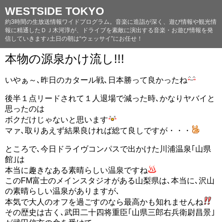
WESTSIDE TOKYO
約3時間の生放送情報ワイドプログラム。音楽に造詣が深く、遊び情報や観光情
報に精通したＤＪ木河淳が、ドライブを素敵に演出する音楽・お遊び情報を発
信していきます♪土日の朝は“ウェッサイ”にお任せ！
本物の源泉かけ流し!!!
いやぁ～､昨日のカタール戦､日本勝って良かったね
後半１点リードされて１人退場で減った時､かなりヤバイと
思ったのは
ボクだけじゃないと思います
マァ､取りあえず結果良ければ総て良しですが・・・
ところで､今日ドライヴコンパスで出かけた川浦温泉｢山県
館｣は
本当に趣きなある素晴らしい温泉ですね
このFM富士のメインスタジオがある山梨県は､本当に､沢山
の素晴らしい温泉がありますが､
本気で大人のオフを過ごすのなら最高かも知れませんね
その歴史は古く､武田二十四将重臣｢山県三郎右兵衛尉昌景｣