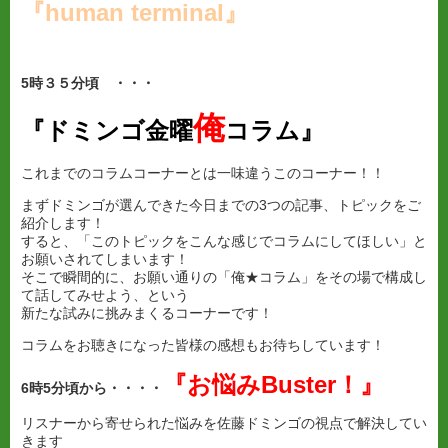
『human terminal』
5
時３５分頃 ・・・
俺
『ドミンゴ金曜
コラム』
これまでのコラムコーナーとは一味違うこのコーナー！！
まずドミンゴが選んできた今日までの3つの記事、トピックをご
紹介します！
すると、「このトピックをこんな感じでコラムにしてほしい」と
お願いされてしまいます！
そこで瞬間的に、お願い通りの「俺★コラム」をその場で構成し
て話してみせよう、という
新たな試みに挑みまくるコーナーです！
コラムをお聴きになった皆様の感想もお待ちしています！
『
お悩みBuster！』
6
時
5分頃から・・・・
リスナーから寄せられた悩みを佐藤ドミンゴの視点で解決してい
きます