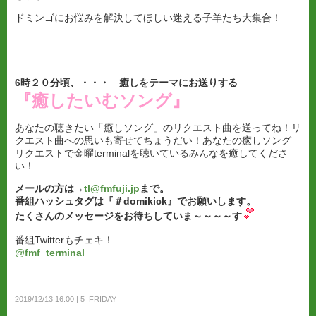
ドミンゴにお悩みを解決してほしい迷える子羊たち大集合！
6
時２０分頃、・・・ 癒しをテーマにお送りする
『癒したいむソング』
あなたの聴きたい「癒しソング」のリクエスト曲を送ってね！リ
クエスト曲への思いも寄せてちょうだい！あなたの癒しソング
リクエストで金曜terminalを聴いているみんなを癒してくださ
い！
メールの方は→
tl@fmfuji.jp
まで。
番組ハッシュタグは『＃domikick』でお願いします。
たくさんのメッセージをお待ちしていま～～～～す
番組Twitterもチェキ！
@
fmf_terminal
2019/12/13 16:00
5_FRIDAY