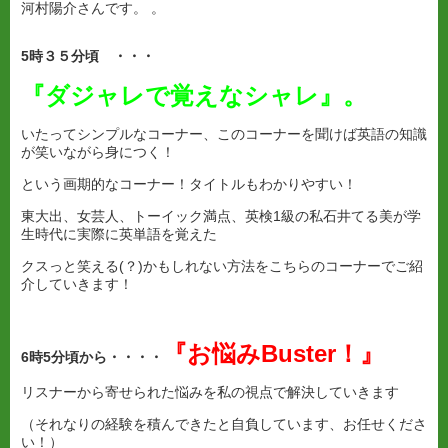
河村陽介さんです。 。
5
時３５分頃 ・・・
『
ダジャレで覚えなシャレ
』。
いたってシンプルなコーナー、このコーナーを聞けば英語の知識
が笑いながら身につく！
という画期的なコーナー！タイトルもわかりやすい！
東大出、女芸人、トーイック満点、英検1級の私石井てる美が学
生時代に実際に英単語を覚えた
クスっと笑える(？)かもしれない方法をこちらのコーナーでご紹
介していきます！
『
お悩みBuster！』
6
時
5分頃から・・・・
リスナーから寄せられた悩みを私の視点で解決していきます
（それなりの経験を積んできたと自負しています、お任せくださ
い！）