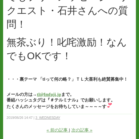
クエスト・石井さんへの質
問！
無茶ぶり！叱咤激励！なん
でもOKです！
・・・裏テーマ 「tlって何の略？」ＴＬ大喜利も絶賛募集中！
メールの方は→
tl@fmfuji.jp
まで。
番組ハッシュタグは『＃テルミナル』でお願いします。
たくさんのメッセージをお待ちしていま～～～～す
2019/06/26 14:47
3_WEDNESDAY
«
前の記事
次の記事
»