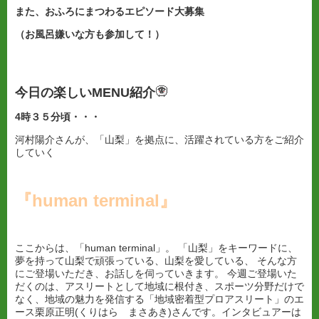
また、おふろにまつわるエピソード大募集
（お風呂嫌いな方も参加して！）
今日の楽しいMENU紹介
4
時３５分頃・・・
河村陽介さんが、「山梨」を拠点に、活躍されている方をご紹介
していく
『human terminal』
ここからは、「human terminal」。 「山梨」をキーワードに、
夢を持って山梨で頑張っている、山梨を愛している、 そんな方
にご登場いただき、お話しを伺っていきます。 今週ご登場いた
だくのは、アスリートとして地域に根付き、スポーツ分野だけで
なく、地域の魅力を発信する「地域密着型プロアスリート」のエ
ース栗原正明(くりはら まさあき)さんです。インタビュアーは