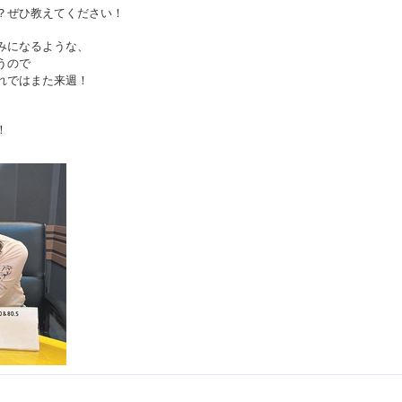
？ぜひ教えてください！
みになるような、
うので
れではまた来週！
！