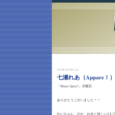
2023年1月10日 (火)
七瀬れあ（Appare！
「Music Spice!」月曜日
ありがとうございました＾＾
れいちゃん、のか、れあと珍しい3人