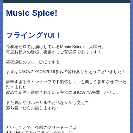
Music Spice!
フライングYUI！
令和感ゼロでお届けしているMusic Spice+！火曜日。
毎度お聴きの皆様、夜更かしご苦労様であります！
昼夜逆転のプロ、EYEですよ。
まずはNAONのYAON2019参戦の皆様ありがとうございました！
豪華すぎるラインナップでド緊張しつつも楽しく参加させていた
だきました
改めて企画・継続されている主催のSHOW-YA先輩、パナい。
また裏話やリハーサルのお話なんかも交えて
落ち着いたらお話しますね！
ということで、今回のフリートークは
4/5「帰ってきたフライングYUI」に