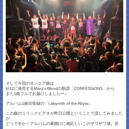
そして今回のオンエア曲は
6/12に発売するMary's Bloodの新譜「CONFESSiONS」から
また1曲フルでお届けしましたー♪
アルバム1曲目収録の「Labyrinth of the Abyss」
この曲のリリックビデオが昨日公開ということで流してみました
が
どうですか！アルバムの幕開けに相応しいこのザワザワ感。笑