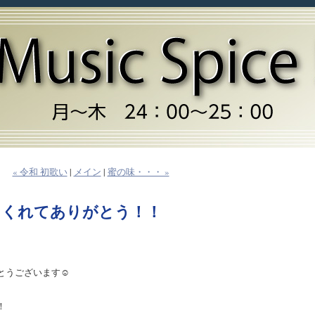
« 令和 初歌い
|
メイン
|
蜜の味・・・ »
てくれてありがとう！！
うございます☺️
！