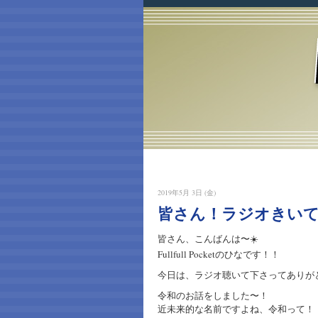
2019年5月 3日 (金)
皆さん！ラジオきい
皆さん、こんばんは〜☀️
Fullfull Pocketのひなです！！
今日は、ラジオ聴いて下さってありがと
令和のお話をしました〜！
近未来的な名前ですよね、令和って！