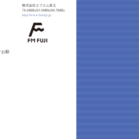
株式会社エフエム富士
78.6MHz/83.0MHz/80.5MHz
http://www.fmfuji.jp
クお願