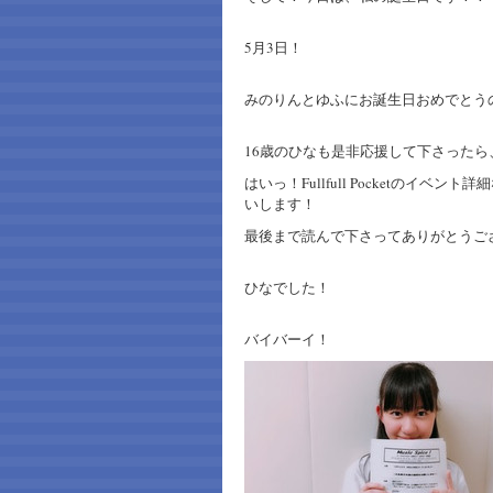
5月3日！
みのりんとゆふにお誕生日おめでとう
16歳のひなも是非応援して下さったら
はいっ！Fullfull Pocketのイ
いします！
最後まで読んで下さってありがとうござ
ひなでした！
バイバーイ！