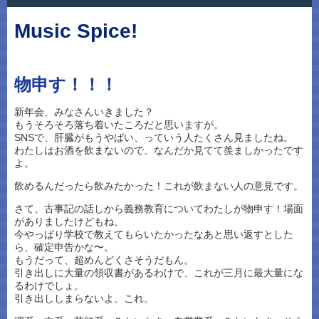
Music Spice!
物申す！！！
新年会、みなさんいきました？
もうそろそろ落ち着いたころだと思いますが。
SNSで、肝臓がもうやばい、っていう人たくさん見ましたね。
わたしはお酒を飲まないので、なんだか見てて羨ましかったです
よ。
飲めるんだったら飲みたかった！これが飲まない人の意見です。
さて、古事記の話しから義務教育についてわたしが物申す！場面
がありましたけどもね、
今やっぱり学校で教えてもらいたかったなあと思い返すとした
ら、確定申告かな〜。
もうだって、超めんどくさそうだもん。
引き出しに大量の領収書があるわけで、これが三月に最大量にな
るわけでしょ。
引き出ししまらないよ、これ。